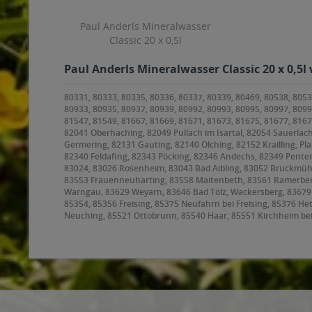
Paul Anderls Mineralwasser
Classic 20 x 0,5l
Paul Anderls Mineralwasser Classic 20 x 0,5l
80331, 80333, 80335, 80336, 80337, 80339, 80469, 80538, 8053
80933, 80935, 80937, 80939, 80992, 80993, 80995, 80997, 8099
81547, 81549, 81667, 81669, 81671, 81673, 81675, 81677, 816
82041 Oberhaching, 82049 Pullach im Isartal, 82054 Sauerlach
Germering, 82131 Gauting, 82140 Olching, 82152 Krailling, Pl
82340 Feldafing, 82343 Pöcking, 82346 Andechs, 82349 Penten
83024, 83026 Rosenheim, 83043 Bad Aibling, 83052 Bruckmüh
83553 Frauenneuharting, 83558 Maitenbeth, 83561 Ramerberg,
Warngau, 83629 Weyarn, 83646 Bad Tölz, Wackersberg, 8367
85354, 85356 Freising, 85375 Neufahrn bei Freising, 85376 H
Neuching, 85521 Ottobrunn, 85540 Haar, 85551 Kirchheim be
85591 Vaterstetten, 85598 Baldham, 85599 Parsdorf, 85604 Z
Höhenkirchen-Siegertsbrunn, 85640 Putzbrunn, 85643 Steinhör
Hohenbrunn, 85664 Hohenlinden, 85665 Moosach, 85667 Oberp
Oberschleißheim, 85774 Unterföhring