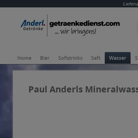
Liefer
Home
Bier
Softdrinks
Saft
Wasser
S
Paul Anderls Mineralwasse