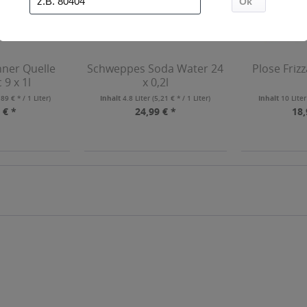
ner Quelle
Schweppes Soda Water 24
Plose Frizz
 9 x 1l
x 0,2l
,89 € * / 1 Liter)
Inhalt
4.8 Liter
(5,21 € * / 1 Liter)
Inhalt
10 Lite
 € *
24,99 € *
18,