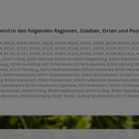
 wird in den folgenden Regionen, Städten, Orten und Post
9, 80634, 80636, 80637, 80638, 80639, 80686, 80687, 80689, 80796, 80797, 807
9, 81241, 81243, 81245, 81247, 81249, 81369, 81371, 81373, 81375, 81377, 813
79, 81735, 81737, 81739, 81825, 81827, 81829, 81925, 81927, 81929 München,
, 82057 Icking, 82061 Neuried, 82064 Straßlach-Dingharting, 82065 Baierbrunn
anegg, 82166 Gräfelfing, 82178 Puchheim, 82194 Gröbenzell, 82205 Gilching, 8
ried, 82377 Penzberg, 82515 Wolfratshausen, 82538 Geretsried, 82541 Münsin
l, 83059 Kolbermoor, 83071 Stephanskirchen, 83075 Bad Feilnbach, 83104 Tu
 83569 Vogtareuth, 83607 Holzkirchen, 83620 Feldkirchen-Westerham, 83623 D
9 Sachsenkam, 83703 Gmund am Tegernsee, 83714 Miesbach, 83737 Irschenbe
etzenhausen, 85386 Eching, 85399 Hallbergmoos, 85435 Erding, 85445 Oberdin
i München, 85560 Ebersberg, 85567 Bruck, Grafing bei München, 85570 Markt
orneding, 85609 Aschheim, 85614 Kirchseeon, 85617 Aßling, 85622 Feldkirchen
ing, 85646 Anzing, 85649 Brunnthal, 85652 Pliening, 85653 Aying, 85658 Egm
frammern, 85669 Pastetten, 85716 Unterschleißheim, 85737 Ismaning, 8574