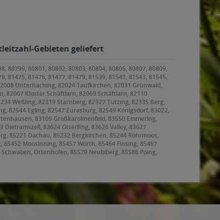
leitzahl-Gebieten geliefert
98, 80799, 80801, 80802, 80803, 80804, 80805, 80807, 80809,
79, 81475, 81476, 81477, 81479, 81539, 81541, 81543, 81545,
 82008 Unterhaching, 82024 Taufkirchen, 82031 Grünwald,
, 82067 Kloster Schäftlarn, 82069 Schäftlarn, 82110
2234 Weßling, 82319 Starnberg, 82327 Tutzing, 82335 Berg,
g, 82544 Egling, 82547 Eurasburg, 82549 Königsdorf, 83022,
ntenhausen, 83109 Großkarolinenfeld, 83550 Emmering,
ietramszell, 83624 Otterfing, 83626 Valley, 83627
rg, 85221 Dachau, 85232 Bergkirchen, 85244 Röhrmoos,
g, 85452 Moosinning, 85457 Wörth, 85464 Finsing, 85467
 Schwaben, Ottenhofen, 85579 Neubiberg, 85586 Poing,
, 85625 Baiern, Glonn, 85630 Grasbrunn, 85635
ating, 85659 Forstern, 85661 Forstinning, 85662
8 Garching bei München, 85757 Karlsfeld, 85764