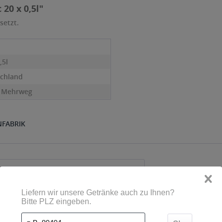
20 x 0,5l"
setzt.
,5l
chland
- Mehrweg
NFABRIK
Kunden haben sich ebenfalls angesehen