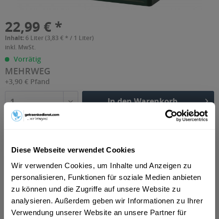
22,99 € *
Inhalt:
6 Liter (3,83 € * / 1 Liter)
inkl. MwSt.
Vorrätig
MEHRWEG
+3,90 € Pfand
In den Warenkorb
1
Artikel-Nr.:
39078
Diese Webseite verwendet Cookies
Wir verwenden Cookies, um Inhalte und Anzeigen zu
Beschreibung
personalisieren, Funktionen für soziale Medien anbieten
mehr
zu können und die Zugriffe auf unsere Website zu
analysieren. Außerdem geben wir Informationen zu Ihrer
Verwendung unserer Website an unsere Partner für
Zutaten und Allergene