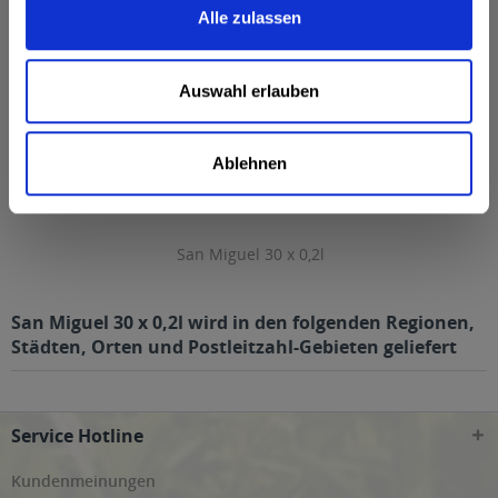
Alle zulassen
Zuletzt angesehen
Auswahl erlauben
Ablehnen
San Miguel 30 x 0,2l
San Miguel 30 x 0,2l wird in den folgenden Regionen,
Städten, Orten und Postleitzahl-Gebieten geliefert
Service Hotline
Kundenmeinungen