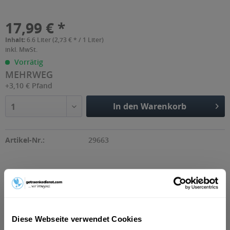
17,99 € *
Inhalt:
6.6 Liter (2,73 € * / 1 Liter)
inkl. MwSt.
Vorrätig
MEHRWEG
+3,10 € Pfand
In den Warenkorb
1
Artikel-Nr.:
29663
Beschreibung
Lösch-Zwerg Radler ist die ideale Mischung aus
erfrischendem Bier und süß-säuerlicher Limonade....
mehr
Diese Webseite verwendet Cookies