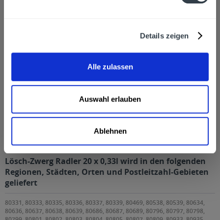
Kunden haben sich ebenfalls angesehen
Zuletzt angesehen
Details zeigen
Alle zulassen
Auswahl erlauben
Lösch-Zwerg Radler 20 x 0,33l
Ablehnen
Lösch-Zwerg Radler 20 x 0,33l wird in den folgenden
Regionen, Städten, Orten und Postleitzahl-Gebieten
geliefert
80331, 80333, 80335, 80336, 80337, 80339, 80469, 80538, 80539, 80634,
80636, 80637, 80638, 80639, 80686, 80687, 80689, 80796, 80797, 80798,
80799, 80801, 80802, 80803, 80804, 80805, 80807, 80809, 80933, 80935,