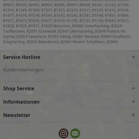
80937, 80939, 80992, 80993, 80995, 80997, 80999, 81241, 81243, 81245,
81247, 81249, 81369, 81371, 81373, 81375, 81377, 81379, 81475, 81476,
81477, 81479, 81539, 81541, 81543, 81545, 81547, 81549, 81667, 81669,
81671, 81673, 81675, 81677, 81679, 81735, 81737, 81739, 81825, 81827,
81829, 81925, 81927, 81929 München, 82008 Unterhaching, 82024
Taufkirchen, 82031 Grünwald, 82041 Oberhaching, 82049 Pullach im
Isartal, 82054 Sauerlach, 82057 Icking, 82061 Neuried, 82064 Straßlach-
Dingharting, 82065 Baierbrunn, 82067 Kloster Schäftlarn, 82069
Schäftlarn, 82110 Germering, 82131 Gauting, 82140 Olching, 82152
Krailling, Planegg, 82166 Gräfelfing, 82178 Puchheim, 82194 Gröbenzell,
Service Hotline
82205 Gilching, 82234 Weßling, 82319 Starnberg, 82327 Tutzing, 82335
Berg, 82340 Feldafing, 82343 Pöcking, 82346 Andechs, 82349 Pentenried,
82377 Penzberg, 82515 Wolfratshausen, 82538 Geretsried, 82541
Kundenmeinungen
Münsing, 82544 Egling, 82547 Eurasburg, 82549 Königsdorf, 83022, 83024,
83026 Rosenheim, 83043 Bad Aibling, 83052 Bruckmühl, 83059
Kolbermoor, 83071 Stephanskirchen, 83075 Bad Feilnbach, 83104
Shop Service
Tuntenhausen, 83109 Großkarolinenfeld, 83550 Emmering, 83553
Frauenneuharting, 83558 Maitenbeth, 83561 Ramerberg, 83569
Vogtareuth, 83607 Holzkirchen, 83620 Feldkirchen-Westerham, 83623
Informationen
Dietramszell, 83624 Otterfing, 83626 Valley, 83627 Warngau, 83629
Weyarn, 83646 Bad Tölz, Wackersberg, 83679 Sachsenkam, 83703 Gmund
Newsletter
am Tegernsee, 83714 Miesbach, 83737 Irschenberg, 85221 Dachau, 85232
Bergkirchen, 85244 Röhrmoos, 85354, 85356 Freising, 85375 Neufahrn bei
Freising, 85376 Hetzenhausen, 85386 Eching, 85399 Hallbergmoos, 85435
Erding, 85445 Oberding, 85452 Moosinning, 85457 Wörth, 85464 Finsing,
85467 Neuching, 85521 Ottobrunn, 85540 Haar, 85551 Kirchheim bei