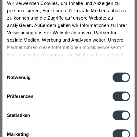
Zutaten und Allergene
Wir verwenden Cookies, um Inhalte und Anzeigen zu
personalisieren, Funktionen für soziale Medien anbieten
Bier (Wasser, GERSTENMALZ, Aromahopfen),
Zitronenlimonade (Natürliches Mineralwasser,...
mehr
zu können und die Zugriffe auf unsere Website zu
analysieren. Außerdem geben wir Informationen zu Ihrer
Lebensmittelunternehmer
Verwendung unserer Website an unsere Partner für
soziale Medien, Werbung und Analysen weiter. Unsere
Privatbrauerei Schimpfle, 86459 Gessertshausen
mehr
Partner führen diese Informationen möglicherweise mit
weiteren Daten zusammen, die Sie ihnen bereitgestellt
Alkoholgehalt
haben oder die sie im Rahmen Ihrer Nutzung der Dienste
2,9% vol
mehr
gesammelt haben.
Einwilligungsauswahl
Notwendig
Nährwertangaben
Datenschutzbestimmungen
Brennwert 40 kcal / 169 kJ Fett 0 g davon gesättigte
Fettsäuren 0 g Kohlenhydrate...
mehr
Präferenzen
Ähnliche Artikel
Statistiken
Kunden kauften auch
Marketing