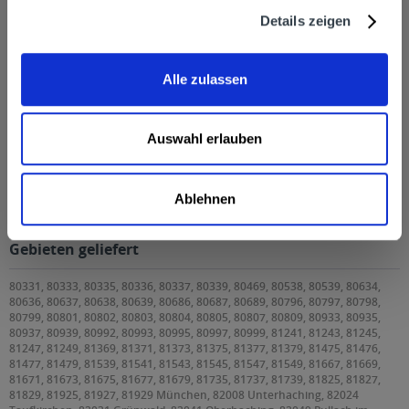
Details zeigen
Alle zulassen
Auswahl erlauben
Augustiner Lagerbier Hell 24 x 0,33l
Ablehnen
Augustiner Lagerbier Hell 24 x 0,33l wird in den
folgenden Regionen, Städten, Orten und Postleitzahl-
Gebieten geliefert
80331, 80333, 80335, 80336, 80337, 80339, 80469, 80538, 80539, 80634,
80636, 80637, 80638, 80639, 80686, 80687, 80689, 80796, 80797, 80798,
80799, 80801, 80802, 80803, 80804, 80805, 80807, 80809, 80933, 80935,
80937, 80939, 80992, 80993, 80995, 80997, 80999, 81241, 81243, 81245,
81247, 81249, 81369, 81371, 81373, 81375, 81377, 81379, 81475, 81476,
81477, 81479, 81539, 81541, 81543, 81545, 81547, 81549, 81667, 81669,
81671, 81673, 81675, 81677, 81679, 81735, 81737, 81739, 81825, 81827,
81829, 81925, 81927, 81929 München, 82008 Unterhaching, 82024