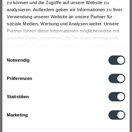
Zutaten und Allergene
zu können und die Zugriffe auf unsere Website zu
analysieren. Außerdem geben wir Informationen zu Ihrer
Wasser, GERSTENMALZ, Hopfen
mehr
Verwendung unserer Website an unsere Partner für
soziale Medien, Werbung und Analysen weiter. Unsere
Lebensmittelunternehmer
Partner führen diese Informationen möglicherweise mit
Augustiner-Bräu Wagner KG, Landsberger Straße 32-35,
weiteren Daten zusammen, die Sie ihnen bereitgestellt
München
mehr
haben oder die sie im Rahmen Ihrer Nutzung der Dienste
gesammelt haben.
Einwilligungsauswahl
Alkoholgehalt
Notwendig
5,2% vol
mehr
Datenschutzbestimmungen
Präferenzen
Ähnliche Artikel
Kunden kauften auch
Statistiken
Kunden haben sich ebenfalls angesehen
Marketing
Zuletzt angesehen