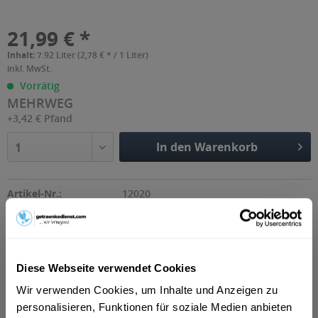
21,99 € *
Inhalt:
7.92 Liter (2,78 € * / 1 Liter)
inkl. MwSt.
Vorrätig
MEHRWEG
+3,42 € Pfand
In den Warenkorb
1
Artikel-Nr.:
12020
Beschreibung
Diese Webseite verwendet Cookies
Genießen Sie die erfrischende Geschmacksvielfalt von
Augustiner Lagerbier Hell, einem leichten...
mehr
Wir verwenden Cookies, um Inhalte und Anzeigen zu
personalisieren, Funktionen für soziale Medien anbieten