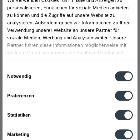
Wir verwenden Cookies, um Inhalte und Anzeigen zu
Zutaten und Allergene
personalisieren, Funktionen für soziale Medien anbieten
Wasser, WEIZENMALZ, GERSTENMALZ, Hopfen
mehr
zu können und die Zugriffe auf unsere Website zu
analysieren. Außerdem geben wir Informationen zu Ihrer
Lebensmittelunternehmer
Verwendung unserer Website an unsere Partner für
Privatbrauerei ERDINGER Weißbär
mehr
soziale Medien, Werbung und Analysen weiter. Unsere
Partner führen diese Informationen möglicherweise mit
Alkoholgehalt
weiteren Daten zusammen, die Sie ihnen bereitgestellt
haben oder die sie im Rahmen Ihrer Nutzung der Dienste
5,3% vol
mehr
gesammelt haben.
Einwilligungsauswahl
Notwendig
Nährwertangaben
Datenschutzbestimmungen
Brennwert 44 kcal / 185 kJ Fett 0,5 g davon gesättigte
Fettsäuren 0,1 g...
mehr
Präferenzen
Ähnliche Artikel
Statistiken
Kunden kauften auch
Marketing