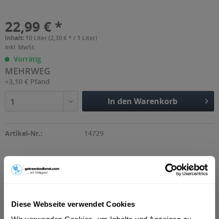
22,99 € *
Inhalt:
10 Liter (2,30 € * / 1 Liter)
inkl. MwSt.
Vorrätig
MEHRWEG
+3,10 € Pfand
In den Warenkorb
1
Artikel-Nr.:
14729
Beschreibung
Erdinger Kristall ist ein traditionelles deutsches Weißbier,
das für seine klare, goldene Farbe...
mehr
Diese Webseite verwendet Cookies