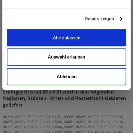
Kunden haben sich ebenfalls angesehen
Zuletzt angesehen
Details zeigen
Alle zulassen
Auswahl erlauben
Erdinger Kristall 20 x 0,5l
Ablehnen
Erdinger Kristall 20 x 0,5l wird in den folgenden
Regionen, Städten, Orten und Postleitzahl-Gebieten
geliefert
80331, 80333, 80335, 80336, 80337, 80339, 80469, 80538, 80539, 80634,
80636, 80637, 80638, 80639, 80686, 80687, 80689, 80796, 80797, 80798,
80799, 80801, 80802, 80803, 80804, 80805, 80807, 80809, 80933, 80935,
80937, 80939, 80992, 80993, 80995, 80997, 80999, 81241, 81243, 81245,