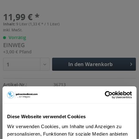
11,99 € *
Inhalt:
9 Liter (1,33 € * / 1 Liter)
inkl. MwSt.
Vorrätig
EINWEG
+3,00 € Pfand
In den Warenkorb
1
Artikel-Nr.:
36713
Beschreibung
Diese Webseite verwendet Cookies
"Evian natürliches Quellwasser enthält nur natürlich
vorkommende Elektrolyte unserer...
mehr
Wir verwenden Cookies, um Inhalte und Anzeigen zu
personalisieren, Funktionen für soziale Medien anbieten