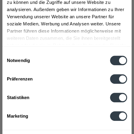
Zutaten und Allergene
zu können und die Zugriffe auf unsere Website zu
analysieren. Außerdem geben wir Informationen zu Ihrer
Natürliches Mineralwasser ohne Kohlensäure
mehr
Verwendung unserer Website an unsere Partner für
soziale Medien, Werbung und Analysen weiter. Unsere
Lebensmittelunternehmer
Partner führen diese Informationen möglicherweise mit
Danone Waters Deutschland GmbH,Solmsstraße 18,D-
weiteren Daten zusammen, die Sie ihnen bereitgestellt
60486 Frankfurt,Telefon: +49 (0)69 71 91 35 0
mehr
haben oder die sie im Rahmen Ihrer Nutzung der Dienste
gesammelt haben.
Einwilligungsauswahl
Nährwertangaben
Notwendig
Kationen Natrium 0,65 mg Magnesium 2,6 mg Calcium 0,8
Datenschutzbestimmungen
mg Anionen Chlorid...
mehr
Präferenzen
Ähnliche Artikel
Statistiken
Kunden kauften auch
Marketing
Kunden haben sich ebenfalls angesehen
Zuletzt angesehen