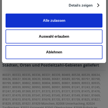
Details zeigen
Alle zulassen
Auswahl erlauben
Evian 6 x 1,5l PET
Ablehnen
Evian 6 x 1,5l PET wird in den folgenden Regionen,
Städten, Orten und Postleitzahl-Gebieten geliefert
80331, 80333, 80335, 80336, 80337, 80339, 80469, 80538, 80539, 80634,
80636, 80637, 80638, 80639, 80686, 80687, 80689, 80796, 80797, 80798,
80799, 80801, 80802, 80803, 80804, 80805, 80807, 80809, 80933, 80935,
80937, 80939, 80992, 80993, 80995, 80997, 80999, 81241, 81243, 81245,
81247, 81249, 81369, 81371, 81373, 81375, 81377, 81379, 81475, 81476,
81477, 81479, 81539, 81541, 81543, 81545, 81547, 81549, 81667, 81669,
81671, 81673, 81675, 81677, 81679, 81735, 81737, 81739, 81825, 81827,
81829, 81925, 81927, 81929 München, 82008 Unterhaching, 82024
Taufkirchen, 82031 Grünwald, 82041 Oberhaching, 82049 Pullach im