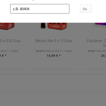
 x 0,5l Glas
Mezzo Mix 6 x 1l Glas
Paulaner C
D
2,40 € * / 1 Liter)
Inhalt
6 Liter
(2,50 € * / 1 Liter)
Inhalt
7.92 Lit
9 € *
14,99 € *
24,