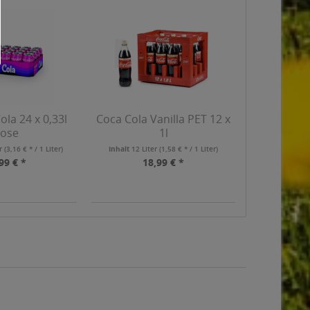
ola 24 x 0,33l
Coca Cola Vanilla PET 12 x
ose
1l
er
(3,16 € * / 1 Liter)
Inhalt
12 Liter
(1,58 € * / 1 Liter)
99 € *
18,99 € *