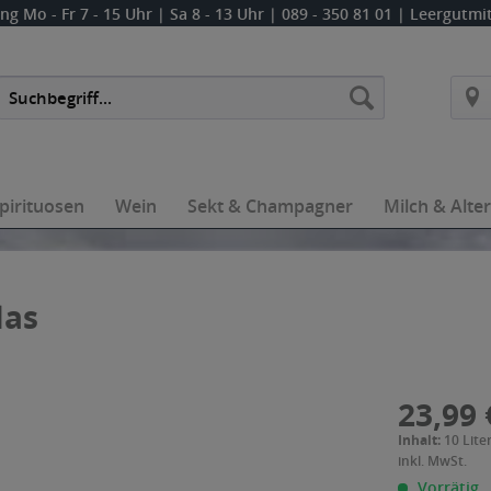
ung
Mo - Fr 7 - 15 Uhr | Sa 8 - 13 Uhr
| 089 - 350 81 01 | Leergutm
pirituosen
Wein
Sekt & Champagner
Milch & Alte
las
23,99 
Inhalt:
10 Liter
inkl. MwSt.
Vorrätig