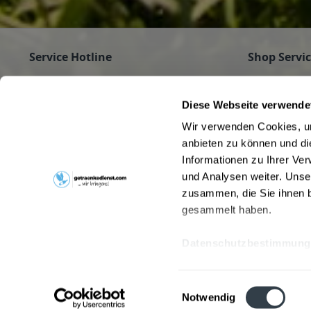
Oberschleißheim, 85774 Unterföhring
Service Hotline
Shop Servi
Haben Sie Fragen zu Ihrer Bestellung?
Firmenkunde
Getränke für
Rufen Sie gerne an unter
089/350 81 01
Diese Webseite verwende
Jobs
(Mo - Fr 9 - 16 Uhr) an oder schreiben Sie an
Wir verwenden Cookies, um
Pfandrückga
info@getraenkedienst.com
anbieten zu können und di
Kontakt
Informationen zu Ihrer Ve
Getränke au
Kundenmeinungen
Beverage Del
und Analysen weiter. Unse
zusammen, die Sie ihnen b
gesammelt haben.
Datenschutzbestimmung
* Alle Preise inkl. gesetzl. Meh
Einwilligungsauswahl
Notwendig