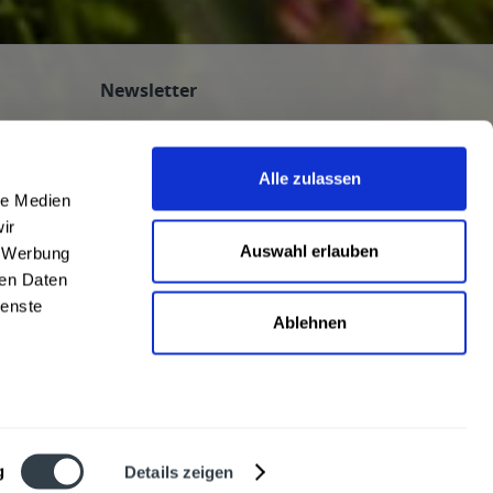
Newsletter
Abonnieren Sie den kostenlosen
getraenkedienst.com-Newsletter und
Alle zulassen
verpassen Sie keine Neuigkeit oder Aktion.
le Medien
nten
ir
n
Auswahl erlauben
, Werbung
ren Daten
ienste
Ablehnen
AGB
|
Impressum
|
Datenschutz
g
Details zeigen