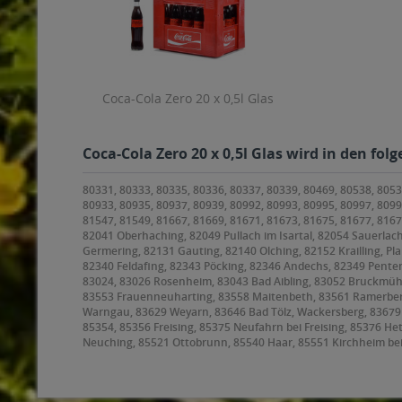
Coca-Cola Zero 20 x 0,5l Glas
Coca-Cola Zero 20 x 0,5l Glas wird in den fo
80331, 80333, 80335, 80336, 80337, 80339, 80469, 80538, 8053
80933, 80935, 80937, 80939, 80992, 80993, 80995, 80997, 8099
81547, 81549, 81667, 81669, 81671, 81673, 81675, 81677, 816
82041 Oberhaching, 82049 Pullach im Isartal, 82054 Sauerlach
Germering, 82131 Gauting, 82140 Olching, 82152 Krailling, Pl
82340 Feldafing, 82343 Pöcking, 82346 Andechs, 82349 Penten
83024, 83026 Rosenheim, 83043 Bad Aibling, 83052 Bruckmüh
83553 Frauenneuharting, 83558 Maitenbeth, 83561 Ramerberg,
Warngau, 83629 Weyarn, 83646 Bad Tölz, Wackersberg, 8367
85354, 85356 Freising, 85375 Neufahrn bei Freising, 85376 H
Neuching, 85521 Ottobrunn, 85540 Haar, 85551 Kirchheim be
85591 Vaterstetten, 85598 Baldham, 85599 Parsdorf, 85604 Z
Höhenkirchen-Siegertsbrunn, 85640 Putzbrunn, 85643 Steinhör
Hohenbrunn, 85664 Hohenlinden, 85665 Moosach, 85667 Oberp