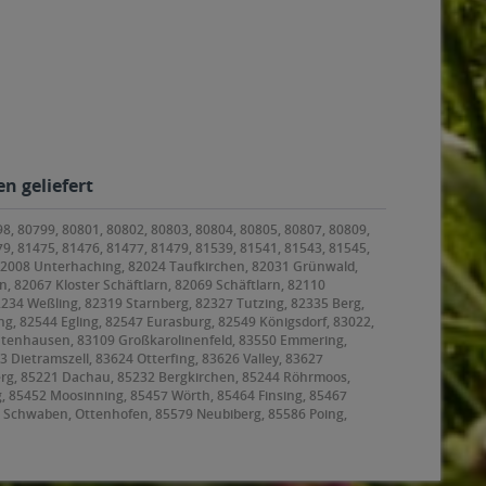
n geliefert
98, 80799, 80801, 80802, 80803, 80804, 80805, 80807, 80809,
79, 81475, 81476, 81477, 81479, 81539, 81541, 81543, 81545,
 82008 Unterhaching, 82024 Taufkirchen, 82031 Grünwald,
, 82067 Kloster Schäftlarn, 82069 Schäftlarn, 82110
2234 Weßling, 82319 Starnberg, 82327 Tutzing, 82335 Berg,
g, 82544 Egling, 82547 Eurasburg, 82549 Königsdorf, 83022,
ntenhausen, 83109 Großkarolinenfeld, 83550 Emmering,
ietramszell, 83624 Otterfing, 83626 Valley, 83627
rg, 85221 Dachau, 85232 Bergkirchen, 85244 Röhrmoos,
g, 85452 Moosinning, 85457 Wörth, 85464 Finsing, 85467
 Schwaben, Ottenhofen, 85579 Neubiberg, 85586 Poing,
, 85625 Baiern, Glonn, 85630 Grasbrunn, 85635
ating, 85659 Forstern, 85661 Forstinning, 85662
8 Garching bei München, 85757 Karlsfeld, 85764