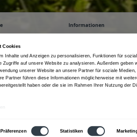
ce
Informationen
n
AGB des Lieferanten
 Veranstaltungen
Datenschutz des Lieferanten
t Cookies
Hinweis zum Jugendschutz
 Inhalte und Anzeigen zu personalisieren, Funktionen für sozia
be
Widerrufsbelehrung des Liefera
e Zugriffe auf unsere Website zu analysieren. Außerdem geben w
Liefer- und Zahlungsbedingunge
rwendung unserer Website an unsere Partner für soziale Medien
f Kommission
ivery Service in Munich
re Partner führen diese Informationen möglicherweise mit weite
ereitgestellt haben oder die sie im Rahmen Ihrer Nutzung der D
en
rwertsteuer und ggf. zzgl.
Lieferkosten
Webseitenbetreiber: Drink now GmbH:
Präferenzen
Statistiken
Marketin