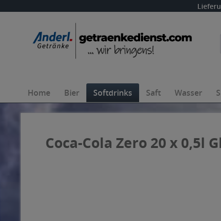
Liefer
Home
Bier
Softdrinks
Saft
Wasser
S
Coca-Cola Zero 20 x 0,5l G