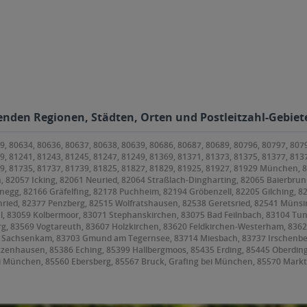
lgenden Regionen, Städten, Orten und Postleitzahl-Gebiete
9, 80634, 80636, 80637, 80638, 80639, 80686, 80687, 80689, 80796, 80797, 807
9, 81241, 81243, 81245, 81247, 81249, 81369, 81371, 81373, 81375, 81377, 813
79, 81735, 81737, 81739, 81825, 81827, 81829, 81925, 81927, 81929 München,
, 82057 Icking, 82061 Neuried, 82064 Straßlach-Dingharting, 82065 Baierbrunn
anegg, 82166 Gräfelfing, 82178 Puchheim, 82194 Gröbenzell, 82205 Gilching, 8
ried, 82377 Penzberg, 82515 Wolfratshausen, 82538 Geretsried, 82541 Münsin
l, 83059 Kolbermoor, 83071 Stephanskirchen, 83075 Bad Feilnbach, 83104 Tu
 83569 Vogtareuth, 83607 Holzkirchen, 83620 Feldkirchen-Westerham, 83623 D
9 Sachsenkam, 83703 Gmund am Tegernsee, 83714 Miesbach, 83737 Irschenbe
etzenhausen, 85386 Eching, 85399 Hallbergmoos, 85435 Erding, 85445 Oberdin
i München, 85560 Ebersberg, 85567 Bruck, Grafing bei München, 85570 Markt
orneding, 85609 Aschheim, 85614 Kirchseeon, 85617 Aßling, 85622 Feldkirchen
ing, 85646 Anzing, 85649 Brunnthal, 85652 Pliening, 85653 Aying, 85658 Egm
frammern, 85669 Pastetten, 85716 Unterschleißheim, 85737 Ismaning, 8574