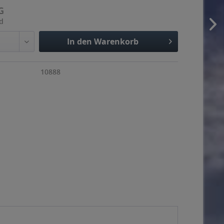
G
nd
In den Warenkorb
10888