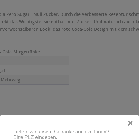
la Zero Sugar - Null Zucker. Durch die verbesserte Rezeptur schme
ekt das Wichtigste: sie enthält null Zucker. Und natürlich auch k
 unverwechselbaren Look: das rote Coca-Cola Design mit dem schw
& Cola-Mixgetränke
,5l
- Mehrweg
Kunden haben sich ebenfalls angesehen