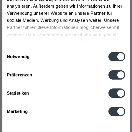
analysieren. Außerdem geben wir Informationen zu Ihrer
Lebensmittelunternehmer
Verwendung unserer Website an unsere Partner für
soziale Medien, Werbung und Analysen weiter. Unsere
Milchwerke Berchtesgadener Land Chiemgau eG,
Hockerfeld 5-8 Â· D-83451 Eiding, Telefon 0049 (0)...
mehr
Partner führen diese Informationen möglicherweise mit
weiteren Daten zusammen, die Sie ihnen bereitgestellt
haben oder die sie im Rahmen Ihrer Nutzung der Dienste
Nährwertangaben
gesammelt haben.
Einwilligungsauswahl
Brennwert 48 kcal / 202 kJ Fett 1,6 g davon gesättigte
Fettsäuren 1,0 g...
mehr
Notwendig
Datenschutzbestimmungen
Ähnliche Artikel
Präferenzen
Kunden kauften auch
Statistiken
Kunden haben sich ebenfalls angesehen
Marketing
Zuletzt angesehen