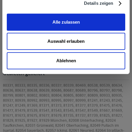
Details zeigen
Alle zulassen
Auswahl erlauben
Haltbare Bergbauernmilch 1,5% 12 x 1l
Haltbare Bergbauernmilch 1,5% 12 x 1l wird in den
Ablehnen
folgenden Regionen, Städten, Orten und Postleitzahl-
Gebieten geliefert
80331, 80333, 80335, 80336, 80337, 80339, 80469, 80538, 80539, 80634,
80636, 80637, 80638, 80639, 80686, 80687, 80689, 80796, 80797, 80798,
80799, 80801, 80802, 80803, 80804, 80805, 80807, 80809, 80933, 80935,
80937, 80939, 80992, 80993, 80995, 80997, 80999, 81241, 81243, 81245,
81247, 81249, 81369, 81371, 81373, 81375, 81377, 81379, 81475, 81476,
81477, 81479, 81539, 81541, 81543, 81545, 81547, 81549, 81667, 81669,
81671, 81673, 81675, 81677, 81679, 81735, 81737, 81739, 81825, 81827,
81829, 81925, 81927, 81929 München, 82008 Unterhaching, 82024
Taufkirchen, 82031 Grünwald, 82041 Oberhaching, 82049 Pullach im
Isartal, 82054 Sauerlach, 82057 Icking, 82061 Neuried, 82064 Straßlach-