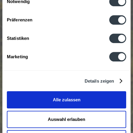
Notwendig
Inhalt
0.35 Liter
(59,97 € * / 1 Liter)
Datenschutzbestimmungen
20,99 € *
Präferenzen
Jetzt bestellen
Statistiken
Marketing
Details zeigen
Alle zulassen
Josef Gin Alpen Botanicals 0,5l
Auswahl erlauben
Alpine Gin-Kreation: Der Josef Gin Alpen Botanicals
überzeugt mit seinem einzigartigen Aroma nach