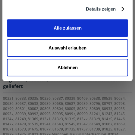
Details zeigen
Alle zulassen
Auswahl erlauben
Josef Gin Alpen Botanicals 0,5l
Ablehnen
Josef Gin Alpen Botanicals 0,5l wird in den folgenden
Regionen, Städten, Orten und Postleitzahl-Gebieten
geliefert
80331, 80333, 80335, 80336, 80337, 80339, 80469, 80538, 80539, 80634,
80636, 80637, 80638, 80639, 80686, 80687, 80689, 80796, 80797, 80798,
80799, 80801, 80802, 80803, 80804, 80805, 80807, 80809, 80933, 80935,
80937, 80939, 80992, 80993, 80995, 80997, 80999, 81241, 81243, 81245,
81247, 81249, 81369, 81371, 81373, 81375, 81377, 81379, 81475, 81476,
81477, 81479, 81539, 81541, 81543, 81545, 81547, 81549, 81667, 81669,
81671, 81673, 81675, 81677, 81679, 81735, 81737, 81739, 81825, 81827,
81829, 81925, 81927, 81929 München, 82008 Unterhaching, 82024