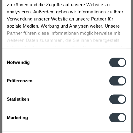
zu können und die Zugriffe auf unsere Website zu
Zutaten und Allergene
analysieren. Außerdem geben wir Informationen zu Ihrer
Enthält SULFITE
mehr
Verwendung unserer Website an unsere Partner für
soziale Medien, Werbung und Analysen weiter. Unsere
Lebensmittelunternehmer
Partner führen diese Informationen möglicherweise mit
Josef-Lantenhammer-Platz 1 83734 Hausham/Schliersee
weiteren Daten zusammen, die Sie ihnen bereitgestellt
mehr
haben oder die sie im Rahmen Ihrer Nutzung der Dienste
gesammelt haben.
Einwilligungsauswahl
Alkoholgehalt
Notwendig
42% vol
mehr
Datenschutzbestimmungen
Präferenzen
Ähnliche Artikel
Kunden kauften auch
Statistiken
Kunden haben sich ebenfalls angesehen
Marketing
Zuletzt angesehen