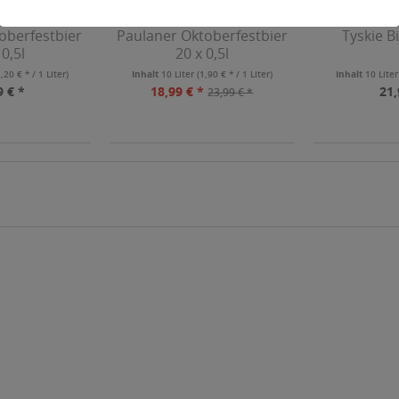
oberfestbier
Paulaner Oktoberfestbier
Tyskie Bi
 0,5l
20 x 0,5l
2,20 € * / 1 Liter)
Inhalt
10 Liter
(1,90 € * / 1 Liter)
Inhalt
10 Lite
9 € *
18,99 € *
21,
23,99 € *