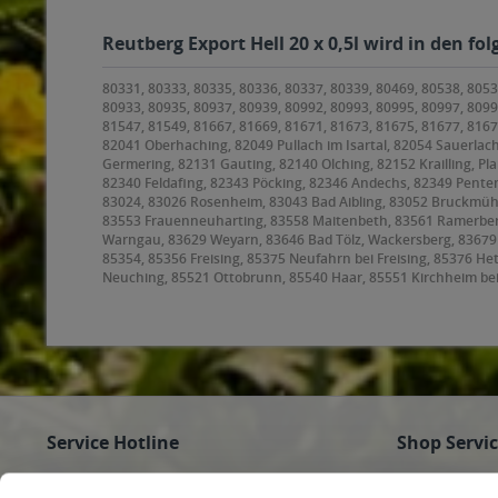
Reutberg Export Hell 20 x 0,5l wird in den f
80331, 80333, 80335, 80336, 80337, 80339, 80469, 80538, 8053
80933, 80935, 80937, 80939, 80992, 80993, 80995, 80997, 8099
81547, 81549, 81667, 81669, 81671, 81673, 81675, 81677, 816
82041 Oberhaching, 82049 Pullach im Isartal, 82054 Sauerlach
Germering, 82131 Gauting, 82140 Olching, 82152 Krailling, Pl
82340 Feldafing, 82343 Pöcking, 82346 Andechs, 82349 Penten
83024, 83026 Rosenheim, 83043 Bad Aibling, 83052 Bruckmüh
83553 Frauenneuharting, 83558 Maitenbeth, 83561 Ramerberg,
Warngau, 83629 Weyarn, 83646 Bad Tölz, Wackersberg, 8367
85354, 85356 Freising, 85375 Neufahrn bei Freising, 85376 H
Neuching, 85521 Ottobrunn, 85540 Haar, 85551 Kirchheim be
85591 Vaterstetten, 85598 Baldham, 85599 Parsdorf, 85604 Z
Höhenkirchen-Siegertsbrunn, 85640 Putzbrunn, 85643 Steinhör
Hohenbrunn, 85664 Hohenlinden, 85665 Moosach, 85667 Oberp
Oberschleißheim, 85774 Unterföhring
Service Hotline
Shop Servi
Haben Sie Fragen zu Ihrer Bestellung?
Firmenkunde