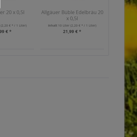
er 20 x 0,5l
Allgäuer Büble Edelbräu 20
x 0,5l
r
(2,20 € * / 1 Liter)
Inhalt
10 Liter
(2,20 € * / 1 Liter)
99 € *
21,99 € *