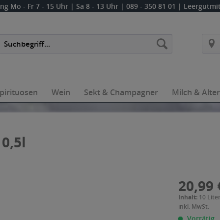
ung
Mo - Fr 7 - 15 Uhr | Sa 8 - 13 Uhr
| 089 - 350 81 01 | Leergutm
pirituosen
Wein
Sekt & Champagner
Milch & Alte
0,5l
20,99 
Inhalt:
10 Liter
inkl. MwSt.
Vorrätig