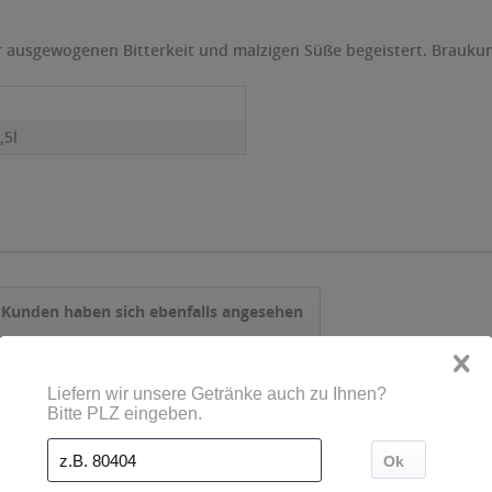
ner ausgewogenen Bitterkeit und malzigen Süße begeistert. Brauk
,5l
Kunden haben sich ebenfalls angesehen