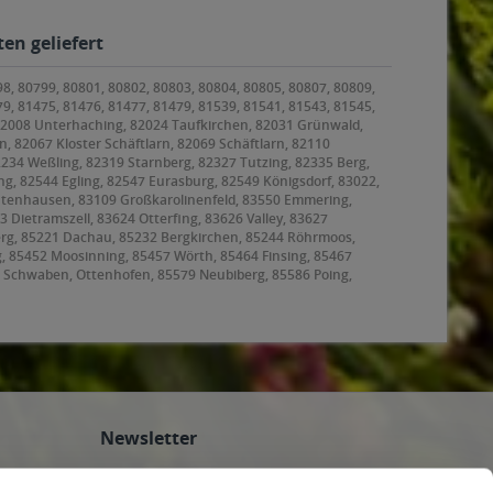
en geliefert
98, 80799, 80801, 80802, 80803, 80804, 80805, 80807, 80809,
79, 81475, 81476, 81477, 81479, 81539, 81541, 81543, 81545,
 82008 Unterhaching, 82024 Taufkirchen, 82031 Grünwald,
, 82067 Kloster Schäftlarn, 82069 Schäftlarn, 82110
2234 Weßling, 82319 Starnberg, 82327 Tutzing, 82335 Berg,
g, 82544 Egling, 82547 Eurasburg, 82549 Königsdorf, 83022,
ntenhausen, 83109 Großkarolinenfeld, 83550 Emmering,
ietramszell, 83624 Otterfing, 83626 Valley, 83627
rg, 85221 Dachau, 85232 Bergkirchen, 85244 Röhrmoos,
g, 85452 Moosinning, 85457 Wörth, 85464 Finsing, 85467
 Schwaben, Ottenhofen, 85579 Neubiberg, 85586 Poing,
, 85625 Baiern, Glonn, 85630 Grasbrunn, 85635
ating, 85659 Forstern, 85661 Forstinning, 85662
8 Garching bei München, 85757 Karlsfeld, 85764
Newsletter
Abonnieren Sie den kostenlosen