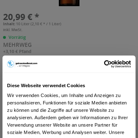
20,99 € *
Inhalt:
10 Liter (2,10 € * / 1 Liter)
inkl. MwSt.
Vorrätig
MEHRWEG
+3,10 € Pfand
In den Warenkorb
1
Artikel-Nr.:
39086
Diese Webseite verwendet Cookies
Wir verwenden Cookies, um Inhalte und Anzeigen zu
personalisieren, Funktionen für soziale Medien anbieten
Beschreibung
zu können und die Zugriffe auf unsere Website zu
analysieren. Außerdem geben wir Informationen zu Ihrer
mehr
Verwendung unserer Website an unsere Partner für
soziale Medien, Werbung und Analysen weiter. Unsere
Zutaten und Allergene