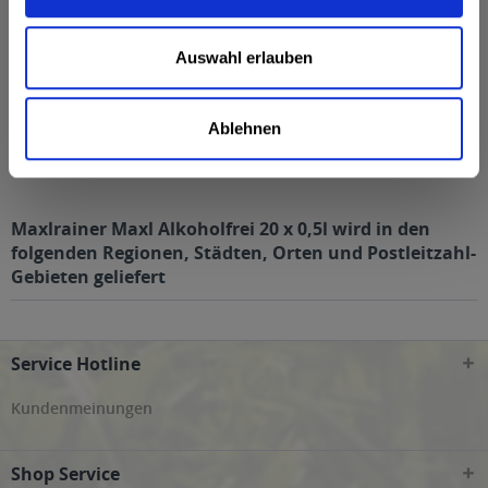
Auswahl erlauben
Ablehnen
Maxlrainer Maxl Alkoholfrei 20 x 0,5l
Maxlrainer Maxl Alkoholfrei 20 x 0,5l wird in den
folgenden Regionen, Städten, Orten und Postleitzahl-
Gebieten geliefert
Service Hotline
Kundenmeinungen
Shop Service