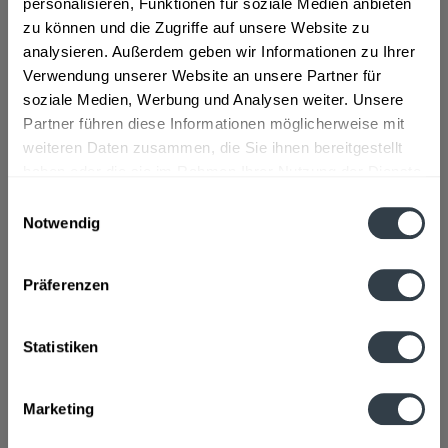
personalisieren, Funktionen für soziale Medien anbieten
Zutaten und Allergene
zu können und die Zugriffe auf unsere Website zu
Wasser, Zucker, 7,3% Zitronenzubereitung (aus Schale,
analysieren. Außerdem geben wir Informationen zu Ihrer
Zitronensaftkonzentrat, Zitronenextrakt),...
mehr
Verwendung unserer Website an unsere Partner für
soziale Medien, Werbung und Analysen weiter. Unsere
Lebensmittelunternehmer
Partner führen diese Informationen möglicherweise mit
Global Drinks Partnershop GmbH, Lindwurmstraße 88,
weiteren Daten zusammen, die Sie ihnen bereitgestellt
80337 München, Telefon: +49 (0) 89 787978690.
mehr
haben oder die sie im Rahmen Ihrer Nutzung der Dienste
gesammelt haben.
Einwilligungsauswahl
Nährwertangaben
Notwendig
Brennwert 37 kcal / 155 kJ Fett 0 g davon gesättigte
Datenschutzbestimmungen
Fettsäuren 0 g...
mehr
Präferenzen
Ähnliche Artikel
Statistiken
Kunden kauften auch
Kunden haben sich ebenfalls angesehen
Marketing