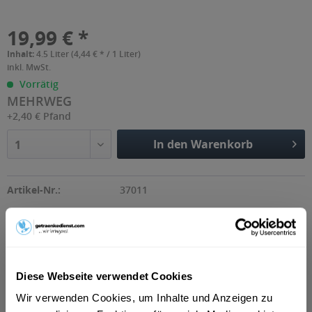
19,99 € *
Inhalt:
4.5 Liter (4,44 € * / 1 Liter)
inkl. MwSt.
Vorrätig
MEHRWEG
+2,40 € Pfand
In den Warenkorb
1
Artikel-Nr.:
37011
Beschreibung
"Die Frische der sizilianischen Zitronen und die sanfte
Diese Webseite verwendet Cookies
Bitterkeit des Chinins in diesem Bitter...
mehr
Wir verwenden Cookies, um Inhalte und Anzeigen zu