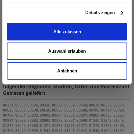
Zuletzt angesehen
Details zeigen
Alle zulassen
Auswahl erlauben
Fever-Tree Bitter Lemon 6 x 0,75l
Ablehnen
Fever-Tree Bitter Lemon 6 x 0,75l wird in den
folgenden Regionen, Städten, Orten und Postleitzahl-
Gebieten geliefert
80331, 80333, 80335, 80336, 80337, 80339, 80469, 80538, 80539, 80634,
80636, 80637, 80638, 80639, 80686, 80687, 80689, 80796, 80797, 80798,
80799, 80801, 80802, 80803, 80804, 80805, 80807, 80809, 80933, 80935,
80937, 80939, 80992, 80993, 80995, 80997, 80999, 81241, 81243, 81245,
81247, 81249, 81369, 81371, 81373, 81375, 81377, 81379, 81475, 81476,
81477, 81479, 81539, 81541, 81543, 81545, 81547, 81549, 81667, 81669,