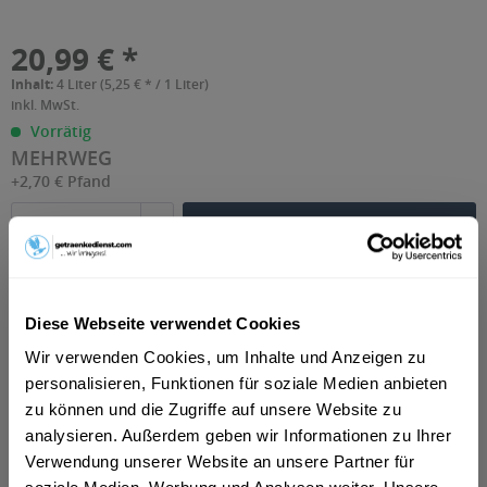
20,99 € *
Inhalt:
4 Liter (5,25 € * / 1 Liter)
inkl. MwSt.
Vorrätig
MEHRWEG
+2,70 € Pfand
In den Warenkorb
1
Artikel-Nr.:
36279
Diese Webseite verwendet Cookies
Wir verwenden Cookies, um Inhalte und Anzeigen zu
personalisieren, Funktionen für soziale Medien anbieten
Beschreibung
zu können und die Zugriffe auf unsere Website zu
Fever-Tree Elderflower Tonic - eine einzigartige Mischung
analysieren. Außerdem geben wir Informationen zu Ihrer
aus feinen Blütenextrakten und...
mehr
Verwendung unserer Website an unsere Partner für