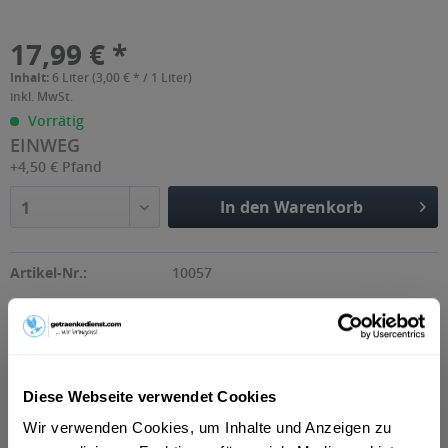
17,99 € *
Inhalt:
6 Liter (3,00 € * / 1 Liter)
inkl. MwSt.
Vorrätig
EINWEG
+4,50 € Pfand
In den Warenkorb
1
Artikel-Nr.:
10057
Beschreibung
Erfrischungsgetränk mit Orangengeschmack „Fanta kennt
Diese Webseite verwendet Cookies
man rund um den Globus. Das fruchtig...
mehr
Wir verwenden Cookies, um Inhalte und Anzeigen zu