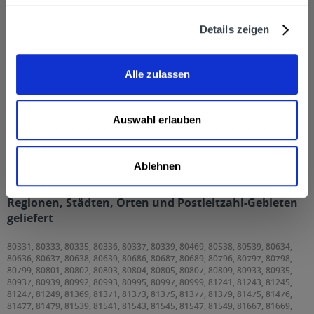
Zuletzt angesehen
Details zeigen
Alle zulassen
Auswahl erlauben
Fanta Orange 12 x 0,5l PET
Ablehnen
Fanta Orange 12 x 0,5l PET wird in den folgenden
Regionen, Städten, Orten und Postleitzahl-Gebieten
geliefert
80331, 80333, 80335, 80336, 80337, 80339, 80469, 80538, 80539, 80634,
80636, 80637, 80638, 80639, 80686, 80687, 80689, 80796, 80797, 80798,
80799, 80801, 80802, 80803, 80804, 80805, 80807, 80809, 80933, 80935,
80937, 80939, 80992, 80993, 80995, 80997, 80999, 81241, 81243, 81245,
81247, 81249, 81369, 81371, 81373, 81375, 81377, 81379, 81475, 81476,
81477, 81479, 81539, 81541, 81543, 81545, 81547, 81549, 81667, 81669,