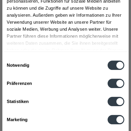
personalisieren, Funktionen für soziale Medien anbieten
Zutaten und Allergene
zu können und die Zugriffe auf unsere Website zu
Wasser, Zucker, Orangesaft aus Orangensaftkonzentrat,
analysieren. Außerdem geben wir Informationen zu Ihrer
Kohlensäure, Säuerungsmittel Citronensäure,...
mehr
Verwendung unserer Website an unsere Partner für
soziale Medien, Werbung und Analysen weiter. Unsere
Lebensmittelunternehmer
Partner führen diese Informationen möglicherweise mit
Coca-Cola Erfrischungsgetränke GmbH, Stralauer Allee 4,
weiteren Daten zusammen, die Sie ihnen bereitgestellt
D-10245 Berlin, Tel. ++49 (30) 9204-02
mehr
haben oder die sie im Rahmen Ihrer Nutzung der Dienste
gesammelt haben.
Einwilligungsauswahl
Nährwertangaben
Notwendig
Brennwert 38 kcal / 160 kJ Fett 0 g davon gesättigte
Datenschutzbestimmungen
Fettsäuren 0 g Kohlenhydrate...
mehr
Präferenzen
Ähnliche Artikel
Statistiken
Kunden kauften auch
Kunden haben sich ebenfalls angesehen
Marketing