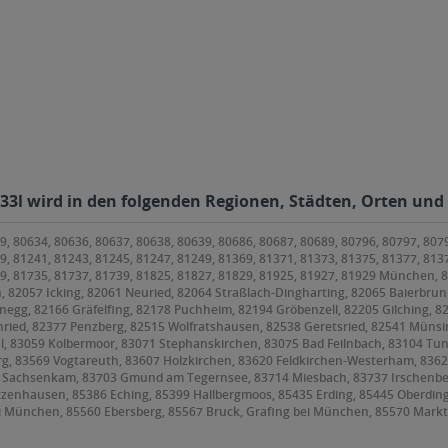
33l wird in den folgenden Regionen, Städten, Orten und 
9, 80634, 80636, 80637, 80638, 80639, 80686, 80687, 80689, 80796, 80797, 807
9, 81241, 81243, 81245, 81247, 81249, 81369, 81371, 81373, 81375, 81377, 813
79, 81735, 81737, 81739, 81825, 81827, 81829, 81925, 81927, 81929 München,
, 82057 Icking, 82061 Neuried, 82064 Straßlach-Dingharting, 82065 Baierbrunn
anegg, 82166 Gräfelfing, 82178 Puchheim, 82194 Gröbenzell, 82205 Gilching, 8
ried, 82377 Penzberg, 82515 Wolfratshausen, 82538 Geretsried, 82541 Münsin
l, 83059 Kolbermoor, 83071 Stephanskirchen, 83075 Bad Feilnbach, 83104 Tu
 83569 Vogtareuth, 83607 Holzkirchen, 83620 Feldkirchen-Westerham, 83623 D
9 Sachsenkam, 83703 Gmund am Tegernsee, 83714 Miesbach, 83737 Irschenbe
etzenhausen, 85386 Eching, 85399 Hallbergmoos, 85435 Erding, 85445 Oberdin
i München, 85560 Ebersberg, 85567 Bruck, Grafing bei München, 85570 Markt
orneding, 85609 Aschheim, 85614 Kirchseeon, 85617 Aßling, 85622 Feldkirchen
ing, 85646 Anzing, 85649 Brunnthal, 85652 Pliening, 85653 Aying, 85658 Egm