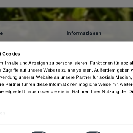
frammern, 85669 Pastetten, 85716 Unterschleißheim, 85737 Ismaning, 8574
ce
Informationen
n
AGB des Lieferanten
 Veranstaltungen
Datenschutz des Lieferanten
t Cookies
Hinweis zum Jugendschutz
 Inhalte und Anzeigen zu personalisieren, Funktionen für sozia
be
Widerrufsbelehrung des Liefera
e Zugriffe auf unsere Website zu analysieren. Außerdem geben w
Liefer- und Zahlungsbedingunge
rwendung unserer Website an unsere Partner für soziale Medien
f Kommission
ivery Service in Munich
re Partner führen diese Informationen möglicherweise mit weite
ereitgestellt haben oder die sie im Rahmen Ihrer Nutzung der D
en
rwertsteuer und ggf. zzgl.
Lieferkosten
Webseitenbetreiber: Drink now GmbH: