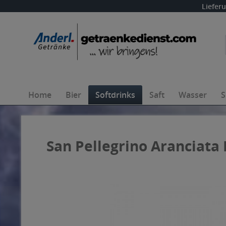
Liefer
Home
Bier
Softdrinks
Saft
Wasser
S
San Pellegrino Aranciata 