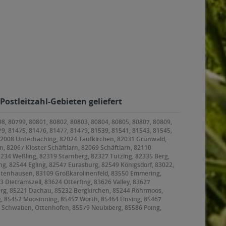
Postleitzahl-Gebieten geliefert
98, 80799, 80801, 80802, 80803, 80804, 80805, 80807, 80809,
79, 81475, 81476, 81477, 81479, 81539, 81541, 81543, 81545,
 82008 Unterhaching, 82024 Taufkirchen, 82031 Grünwald,
, 82067 Kloster Schäftlarn, 82069 Schäftlarn, 82110
2234 Weßling, 82319 Starnberg, 82327 Tutzing, 82335 Berg,
g, 82544 Egling, 82547 Eurasburg, 82549 Königsdorf, 83022,
ntenhausen, 83109 Großkarolinenfeld, 83550 Emmering,
ietramszell, 83624 Otterfing, 83626 Valley, 83627
rg, 85221 Dachau, 85232 Bergkirchen, 85244 Röhrmoos,
g, 85452 Moosinning, 85457 Wörth, 85464 Finsing, 85467
 Schwaben, Ottenhofen, 85579 Neubiberg, 85586 Poing,
, 85625 Baiern, Glonn, 85630 Grasbrunn, 85635
ating, 85659 Forstern, 85661 Forstinning, 85662