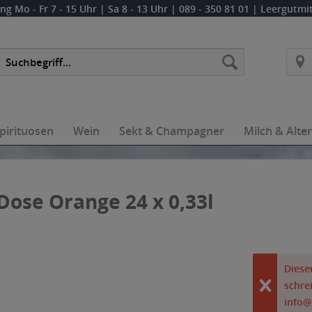
ung
Mo - Fr 7 - 15 Uhr | Sa 8 - 13 Uhr
| 089 - 350 81 01 | Leergutm
pirituosen
Wein
Sekt & Champagner
Milch & Alte
Dose Orange 24 x 0,33l
Dieser
schre
info@