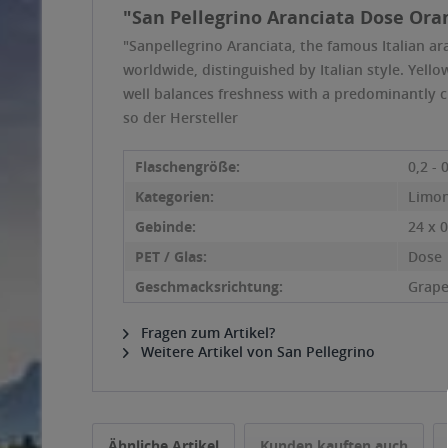
"San Pellegrino Aranciata Dose Oran
"Sanpellegrino Aranciata, the famous Italian ar
worldwide, distinguished by Italian style. Yello
well balances freshness with a predominantly cit
so der Hersteller
Flaschengröße:
0,2 - 
Kategorien:
Limo
Gebinde:
24 x 0
PET / Glas:
Dose
Geschmacksrichtung:
Grape
Fragen zum Artikel?
Weitere Artikel von San Pellegrino
Ähnliche Artikel
Kunden kauften auch