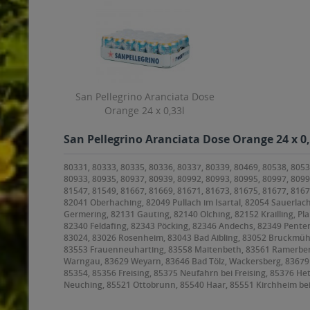
San Pellegrino Aranciata Dose
Orange 24 x 0,33l
San Pellegrino Aranciata Dose Orange 24 x 0,
80331, 80333, 80335, 80336, 80337, 80339, 80469, 80538, 8053
80933, 80935, 80937, 80939, 80992, 80993, 80995, 80997, 8099
81547, 81549, 81667, 81669, 81671, 81673, 81675, 81677, 816
82041 Oberhaching, 82049 Pullach im Isartal, 82054 Sauerlach
Germering, 82131 Gauting, 82140 Olching, 82152 Krailling, Pl
82340 Feldafing, 82343 Pöcking, 82346 Andechs, 82349 Penten
83024, 83026 Rosenheim, 83043 Bad Aibling, 83052 Bruckmüh
83553 Frauenneuharting, 83558 Maitenbeth, 83561 Ramerberg,
Warngau, 83629 Weyarn, 83646 Bad Tölz, Wackersberg, 8367
85354, 85356 Freising, 85375 Neufahrn bei Freising, 85376 H
Neuching, 85521 Ottobrunn, 85540 Haar, 85551 Kirchheim be
85591 Vaterstetten, 85598 Baldham, 85599 Parsdorf, 85604 Z
Höhenkirchen-Siegertsbrunn, 85640 Putzbrunn, 85643 Steinhör