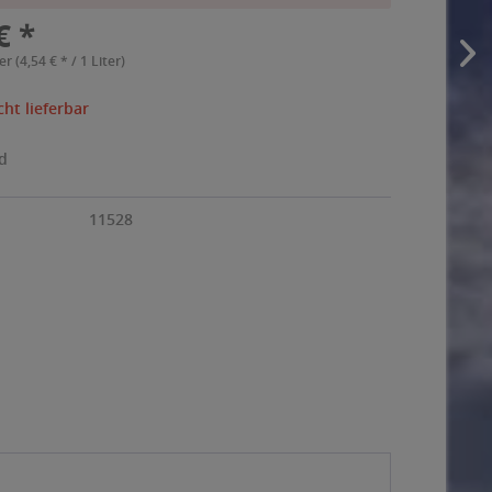
€ *
er (4,54 € * / 1 Liter)
cht lieferbar
nd
11528