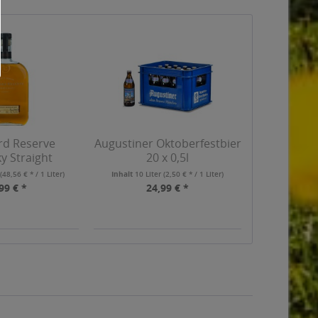
d Reserve
Augustiner Oktoberfestbier
y Straight
20 x 0,5l
bon...
r
(48,56 € * / 1 Liter)
Inhalt
10 Liter
(2,50 € * / 1 Liter)
99 € *
24,99 € *