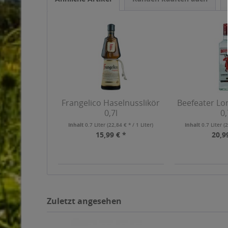
Frangelico Haselnusslikör
Beefeater Lo
0,7l
0,
Inhalt
0.7 Liter
(22,84 € * / 1 Liter)
Inhalt
0.7 Liter
(2
15,99 € *
20,9
Zuletzt angesehen