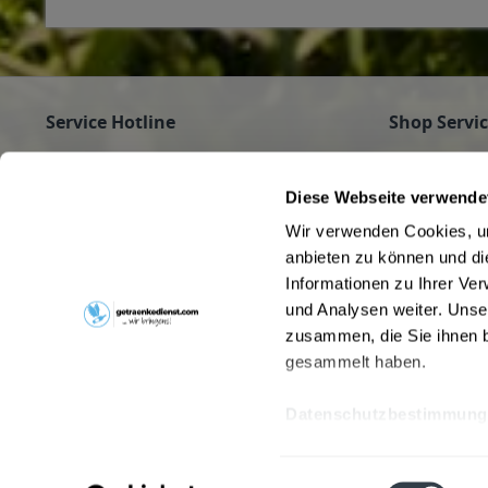
Hohenbrunn, 85664 Hohenlinden, 85665 Moosach, 85667 Oberp
Oberschleißheim, 85774 Unterföhring
Service Hotline
Shop Servi
Haben Sie Fragen zu Ihrer Bestellung?
Firmenkunde
Getränke für
Rufen Sie gerne an unter
089/350 81 01
Diese Webseite verwende
Jobs
(Mo - Fr 9 - 16 Uhr) an oder schreiben Sie an
Wir verwenden Cookies, um
Pfandrückga
info@getraenkedienst.com
anbieten zu können und di
Kontakt
Informationen zu Ihrer Ve
Getränke au
Kundenmeinungen
Beverage Del
und Analysen weiter. Unse
zusammen, die Sie ihnen b
gesammelt haben.
Datenschutzbestimmung
* Alle Preise inkl. gesetzl. Meh
Einwilligungsauswahl