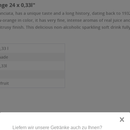
ge 24 x 0,33l"
anciata, has a unique taste and a long history, dating back to 19
w-orange in color, it has very fine, intense aromas of real juice a
rusy finish. This delicious non-alcoholic sparkling soft drink full
0,33 l
nade
,33l
fruit
Kunden haben sich ebenfalls angesehen