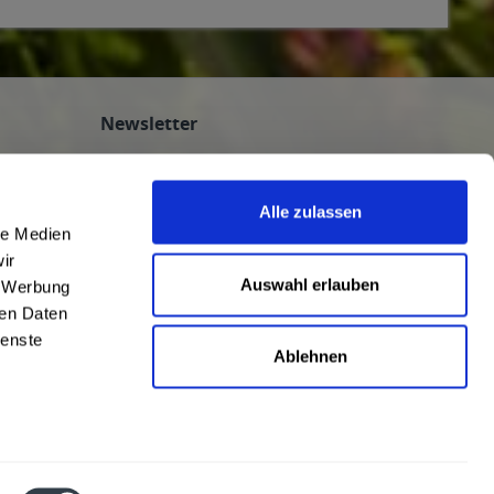
8 Garching bei München, 85757 Karlsfeld, 85764
Newsletter
Abonnieren Sie den kostenlosen
getraenkedienst.com-Newsletter und
Alle zulassen
verpassen Sie keine Neuigkeit oder Aktion.
le Medien
nten
ir
n
Auswahl erlauben
, Werbung
ren Daten
ienste
Ablehnen
AGB
|
Impressum
|
Datenschutz