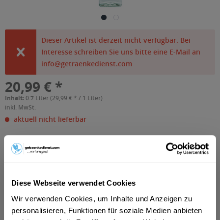
Dieser Artikel ist derzeit nicht verfügbar. Bei
Interesse schreiben Sie uns bitte eine E-Mail an
info@getraenkedienst.com
20,99 € *
Inhalt:
0.7 Liter (29,99 € * / 1 Liter)
inkl. MwSt.
aktuell nicht lieferbar
Artikel-Nr.:
11082
Diese Webseite verwendet Cookies
Beschreibung
Wir verwenden Cookies, um Inhalte und Anzeigen zu
"Von der ursprünglichen Rezeptur von James Burrough
personalisieren, Funktionen für soziale Medien anbieten
beaufsichtigt Desmond Payne - der...
mehr