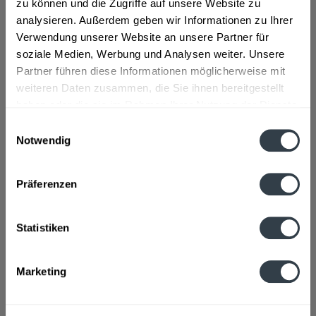
zu können und die Zugriffe auf unsere Website zu
analysieren. Außerdem geben wir Informationen zu Ihrer
Zutaten und Allergene
Verwendung unserer Website an unsere Partner für
Enthält SULFITE
mehr
soziale Medien, Werbung und Analysen weiter. Unsere
Partner führen diese Informationen möglicherweise mit
Lebensmittelunternehmer
weiteren Daten zusammen, die Sie ihnen bereitgestellt
haben oder die sie im Rahmen Ihrer Nutzung der Dienste
Pernod Ricard, Habsburgerring 2, 50674 Köln, Deutschland
mehr
gesammelt haben.
Einwilligungsauswahl
Notwendig
Alkoholgehalt
Datenschutzbestimmungen
47 % vol
mehr
Präferenzen
Ähnliche Artikel
Statistiken
Kunden kauften auch
Marketing
Zuletzt angesehen