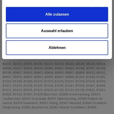
Alle zulassen
Nordbrand Pfefferminz Likör 0,7l
Auswahl erlauben
Nordbrand Pfefferminz Likör 0,7l wird in den
Ablehnen
folgenden Regionen, Städten, Orten und Postleitzahl-
Gebieten geliefert
80331, 80333, 80335, 80336, 80337, 80339, 80469, 80538, 80539, 80634,
80636, 80637, 80638, 80639, 80686, 80687, 80689, 80796, 80797, 80798,
80799, 80801, 80802, 80803, 80804, 80805, 80807, 80809, 80933, 80935,
80937, 80939, 80992, 80993, 80995, 80997, 80999, 81241, 81243, 81245,
81247, 81249, 81369, 81371, 81373, 81375, 81377, 81379, 81475, 81476,
81477, 81479, 81539, 81541, 81543, 81545, 81547, 81549, 81667, 81669,
81671, 81673, 81675, 81677, 81679, 81735, 81737, 81739, 81825, 81827,
81829, 81925, 81927, 81929 München, 82008 Unterhaching, 82024
Taufkirchen, 82031 Grünwald, 82041 Oberhaching, 82049 Pullach im
Isartal, 82054 Sauerlach, 82057 Icking, 82061 Neuried, 82064 Straßlach-
Dingharting, 82065 Baierbrunn, 82067 Kloster Schäftlarn, 82069
Schäftlarn, 82110 Germering, 82131 Gauting, 82140 Olching, 82152