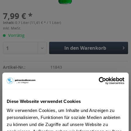
7,99 € *
Inhalt:
0.7 Liter (11,41 € * / 1 Liter)
inkl. MwSt.
Vorrätig
In den Warenkorb
1
Artikel-Nr.:
11843
Beschreibung
"Ein erfolgreicher Klassiker und großer Party-Kult zugleich!
Diese Webseite verwendet Cookies
Neben seinen vielen Fans erobert...
mehr
Wir verwenden Cookies, um Inhalte und Anzeigen zu
personalisieren, Funktionen für soziale Medien anbieten
Zutaten und Allergene
zu können und die Zugriffe auf unsere Website zu
Mit Farbstoff Enthält SULFITE
mehr