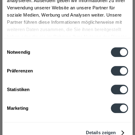
analysieren. Außerdem geben wir Informationen zu Ihrer
Verwendung unserer Website an unsere Partner für
Lebensmittelunternehmer
soziale Medien, Werbung und Analysen weiter. Unsere
Nordbrand Nordhausen, 99734 Nordhausen
mehr
Partner führen diese Informationen möglicherweise mit
weiteren Daten zusammen, die Sie ihnen bereitgestellt
haben oder die sie im Rahmen Ihrer Nutzung der Dienste
Alkoholgehalt
gesammelt haben.
Einwilligungsauswahl
18 % vol
mehr
Notwendig
Datenschutzbestimmungen
Ähnliche Artikel
Präferenzen
Kunden kauften auch
Statistiken
Kunden haben sich ebenfalls angesehen
Marketing
Zuletzt angesehen
Details zeigen