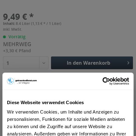
9,49 € *
Inhalt:
8.4 Liter (1,13 € * / 1 Liter)
inkl. MwSt.
Vorrätig
MEHRWEG
+3,30 € Pfand
In den Warenkorb
1
Artikel-Nr.:
28717
Diese Webseite verwendet Cookies
Beschreibung
Wir verwenden Cookies, um Inhalte und Anzeigen zu
Krumbach Naturell ist ein natürliches Mineralwasser ohne
personalisieren, Funktionen für soziale Medien anbieten
Kohlensäure. Ideal für alle, die ein...
mehr
zu können und die Zugriffe auf unsere Website zu
analysieren. Außerdem geben wir Informationen zu Ihrer