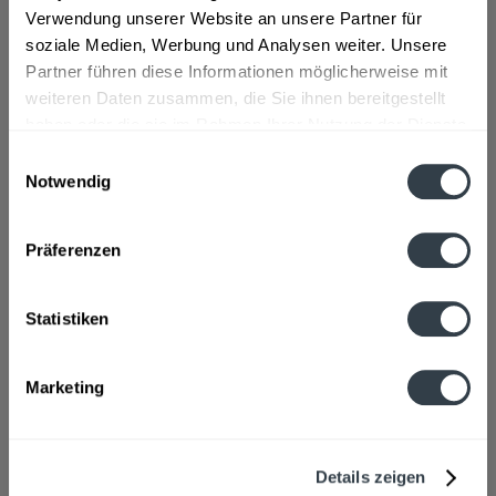
Zutaten und Allergene
Verwendung unserer Website an unsere Partner für
Natürliches Mineralwasser
mehr
soziale Medien, Werbung und Analysen weiter. Unsere
Partner führen diese Informationen möglicherweise mit
Lebensmittelunternehmer
weiteren Daten zusammen, die Sie ihnen bereitgestellt
haben oder die sie im Rahmen Ihrer Nutzung der Dienste
Mineralbrunnen Krumbach GmbH, Krumbach 1 88353
Kißlegg
mehr
gesammelt haben.
Einwilligungsauswahl
Notwendig
Datenschutzbestimmungen
Ähnliche Artikel
Präferenzen
Kunden kauften auch
Statistiken
Kunden haben sich ebenfalls angesehen
Zuletzt angesehen
Marketing
Details zeigen