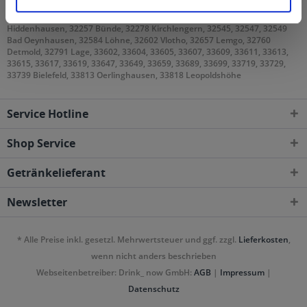
32049, 32051, 32052 Herford, 32105, 32107, 32108 Bad Salzuflen, 32120
Hiddenhausen, 32257 Bünde, 32278 Kirchlengern, 32545, 32547, 32549
Bad Oeynhausen, 32584 Löhne, 32602 Vlotho, 32657 Lemgo, 32760
Detmold, 32791 Lage, 33602, 33604, 33605, 33607, 33609, 33611, 33613,
33615, 33617, 33619, 33647, 33649, 33659, 33689, 33699, 33719, 33729,
33739 Bielefeld, 33813 Oerlinghausen, 33818 Leopoldshöhe
Service Hotline
Shop Service
Getränkelieferant
Newsletter
* Alle Preise inkl. gesetzl. Mehrwertsteuer und ggf. zzgl.
Lieferkosten
,
wenn nicht anders beschrieben
Webseitenbetreiber: Drink_ now GmbH:
AGB
|
Impressum
|
Datenschutz