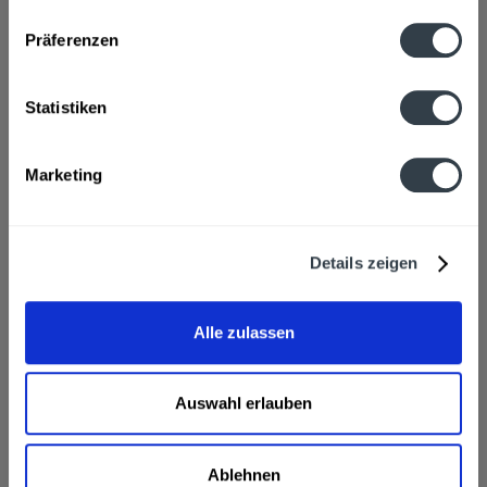
Präferenzen
Hersteller
GEKOPA GmbH & Co. KG, Butenlandwehr 25, 59368 Werne
mehr
Statistiken
Nährwertangaben
Marketing
Brennwert 44 kcal / 185 kJ Fett 0,1 g davon gesättigte
Fettsäuren 0,02 g...
mehr
Ähnliche Artikel
Details zeigen
Kunden kauften auch
Alle zulassen
Kunden haben sich ebenfalls angesehen
Auswahl erlauben
Gut Eden Apfelsaft 6 x 1l wird in den folgenden
Regionen, Städten, Orten und Postleitzahl-Gebieten
geliefert
Ablehnen