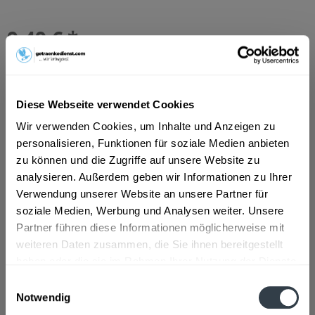
9,49 € *
Inhalt:
6 Liter (1,58 € * / 1 Liter)
inkl. MwSt.
zzgl. Lieferkosten
Vorrätig
MEHRWEG
Diese Webseite verwendet Cookies
+2,40 € Pfand
Wir verwenden Cookies, um Inhalte und Anzeigen zu
personalisieren, Funktionen für soziale Medien anbieten
In den
Warenkorb
zu können und die Zugriffe auf unsere Website zu
Hinzugefügt
analysieren. Außerdem geben wir Informationen zu Ihrer
Verwendung unserer Website an unsere Partner für
Artikel-Nr.:
26525
soziale Medien, Werbung und Analysen weiter. Unsere
Partner führen diese Informationen möglicherweise mit
Beschreibung
weiteren Daten zusammen, die Sie ihnen bereitgestellt
mehr
haben oder die sie im Rahmen Ihrer Nutzung der Dienste
gesammelt haben.
Einwilligungsauswahl
Zutaten und Allergene
Notwendig
Apfelsaft aus Apfelsaftkonzentrat
mehr
Datenschutzbestimmungen