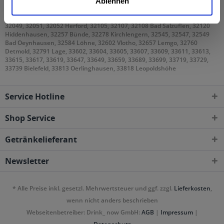
Ablehnen
Gebieten geliefert
32049, 32051, 32052 Herford, 32105, 32107, 32108 Bad Salzuflen, 32120
Hiddenhausen, 32257 Bünde, 32278 Kirchlengern, 32545, 32547, 32549
Bad Oeynhausen, 32584 Löhne, 32602 Vlotho, 32657 Lemgo, 32760
Detmold, 32791 Lage, 33602, 33604, 33605, 33607, 33609, 33611, 33613,
33615, 33617, 33619, 33647, 33649, 33659, 33689, 33699, 33719, 33729,
33739 Bielefeld, 33813 Oerlinghausen, 33818 Leopoldshöhe
Service Hotline
Shop Service
Getränkelieferant
Newsletter
* Alle Preise inkl. gesetzl. Mehrwertsteuer und ggf. zzgl.
Lieferkosten
,
wenn nicht anders beschrieben
Webseitenbetreiber: Drink_ now GmbH:
AGB
|
Impressum
|