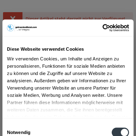
Dieser Artikel steht derzeit nicht zur Verfügung!
12,49 € *
Inhalt:
6 Liter (2,08 € * / 1 Liter)
inkl. MwSt.
zzgl. Lieferkosten
Diese Webseite verwendet Cookies
Derzeit nicht verfügbar.
Wir verwenden Cookies, um Inhalte und Anzeigen zu
MEHRWEG
personalisieren, Funktionen für soziale Medien anbieten
+2,40 € Pfand
zu können und die Zugriffe auf unsere Website zu
analysieren. Außerdem geben wir Informationen zu Ihrer
Artikel-Nr.:
22617
Verwendung unserer Website an unsere Partner für
soziale Medien, Werbung und Analysen weiter. Unsere
Partner führen diese Informationen möglicherweise mit
Beschreibung
weiteren Daten zusammen, die Sie ihnen bereitgestellt
mehr
haben oder die sie im Rahmen Ihrer Nutzung der Dienste
gesammelt haben.
Einwilligungsauswahl
Zutaten und Allergene
Notwendig