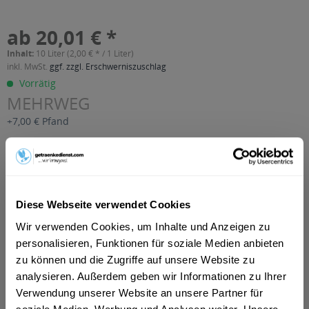
ab 20,01 € *
Inhalt:
10 Liter (2,00 € * / 1 Liter)
inkl. MwSt.
ggf. zzgl. Erschwerniszuschlag
Vorrätig
MEHRWEG
+7,00 € Pfand
In den
Warenkorb
Artikel-Nr.:
37796
Diese Webseite verwendet Cookies
Verfügbar in:
Astenberg, Bradl, Dikat, Ehrenstall, Erlach, Rofansiedlung,
Wir verwenden Cookies, um Inhalte und Anzeigen zu
Tiergarten, Wiesing
,
Brixlegg, Mehrn, Zimmermoos
,
Bruck am
personalisieren, Funktionen für soziale Medien anbieten
Ziller, Bruckerberg, Imming, Reith im Alpbachtal
,
Buch
,
Fiecht,
zu können und die Zugriffe auf unsere Website zu
Vomp, Vomperbach, Vomperberg
,
Fischl, Jenbach, Strass im
Zillertal, Tratzberg
,
Fritzens
,
Fügen, Gagering, Kapfing,
analysieren. Außerdem geben wir Informationen zu Ihrer
Kleinboden, Schlitters
,
Hygna, Reith im Alpbachtal, Scheffach
,
Verwendung unserer Website an unsere Partner für
Kolsass
,
Kolsassberg
,
Mariatal, Voldöpp
,
Münster
,
Pill
,