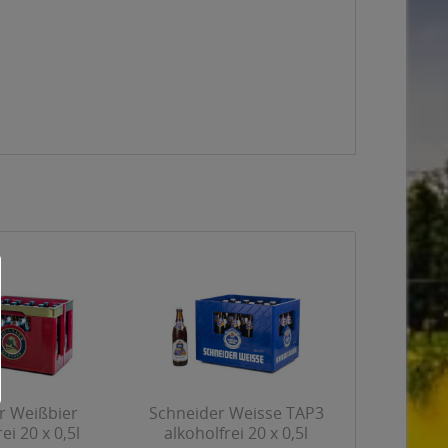
r Weißbier
Schneider Weisse TAP3
ei 20 x 0,5l
alkoholfrei 20 x 0,5l