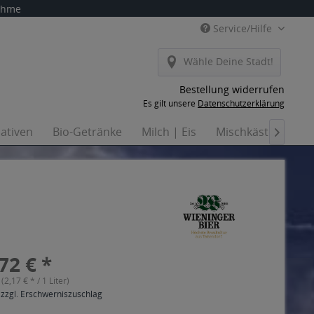
nahme
Service/Hilfe
Wähle Deine Stadt!
Bestellung widerrufen
Es gilt unsere
Datenschutzerklärung
nativen
Bio-Getränke
Milch | Eis
Mischkästen
Ha

72 € *
 (2,17 € * / 1 Liter)
 zzgl. Erschwerniszuschlag