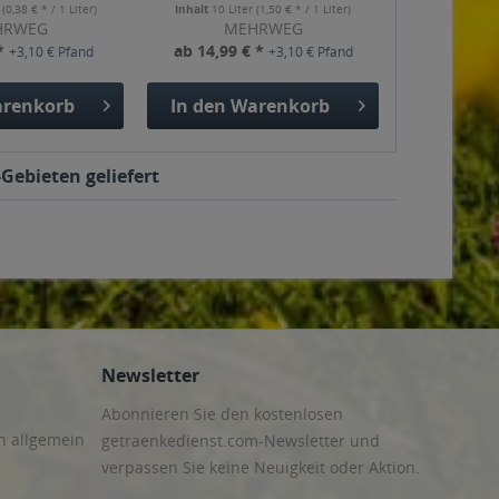
r
(0,38 € * / 1 Liter)
Inhalt
10 Liter
(1,50 € * / 1 Liter)
HRWEG
MEHRWEG
 *
ab 14,99 € *
+3,10 € Pfand
+3,10 € Pfand
renkorb
In den
Warenkorb
Gebieten geliefert
Newsletter
Abonnieren Sie den kostenlosen
n allgemein
getraenkedienst.com-Newsletter und
verpassen Sie keine Neuigkeit oder Aktion.