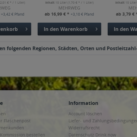
33l
(2,01 € * / 1 Liter)
Inhalt
10 Liter
(1,70 € * / 1 Liter)
Inhalt
10 Lite
RWEG
MEHRWEG
ME
*
ab 16,99 € *
ab 3,79 €
+3,42 € Pfand
+3,10 € Pfand
enkorb
In den
Warenkorb
In den
Wa
 den folgenden Regionen, Städten, Orten und Postleitzahl-
ce
Information
hen
Account löschen
ur Flaschenpost
Liefer- und Zahlungsbedingunge
irmenkunden
Widerrufsrecht
 Kommission bestellen
Datenschutz Drink now