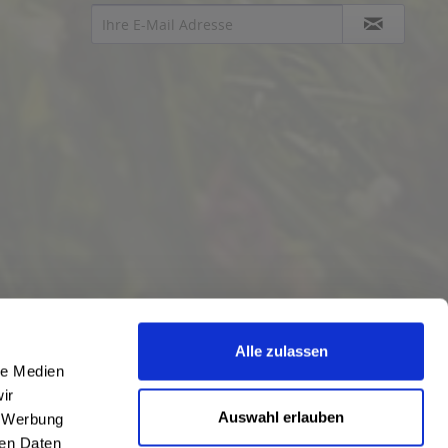
Alle zulassen
le Medien
ir
Auswahl erlauben
, Werbung
ren Daten