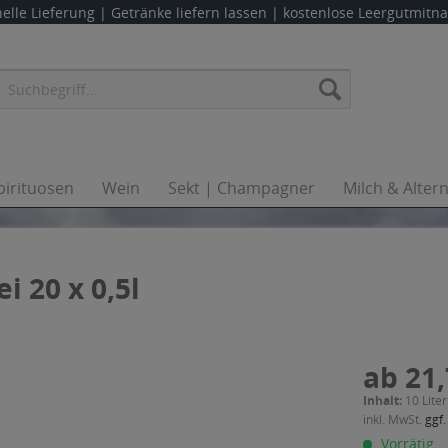
elle Lieferung |
Getränke liefern lassen
| kostenlose Leergutmit
pirituosen
Wein
Sekt | Champagner
Milch & Alter
i 20 x 0,5l
ab 21,
Inhalt:
10 Liter
inkl. MwSt.
ggf.
Vorrätig