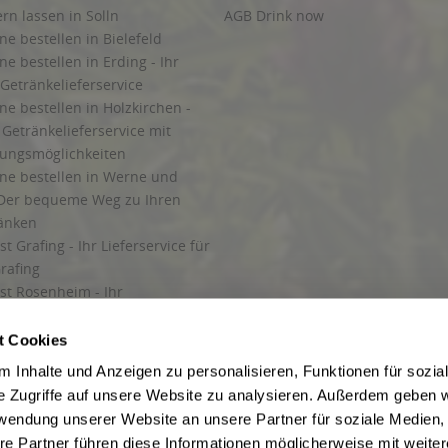
ern lassen in Solln
AGB Drink now
ne bestellen in Bielefeld
ne bestellen in Erding - Ihr
Getränkelieferservice
ne bestellen in Holzkirchen -
Getränkelieferservice mit
lungsmöglichkeiten
ine bestellen in Werne und
Der bequeme Weg zu Ihren
ränken
t Grafing - Ihr Lieferservice für
rafing
st Rosenheim - Ihr
r Getränkeservice in Rosenheim
ng
t Cookies
rung in Starnberg
 Inhalte und Anzeigen zu personalisieren, Funktionen für sozia
e Zugriffe auf unsere Website zu analysieren. Außerdem geben w
 für Getränke
rwendung unserer Website an unsere Partner für soziale Medien
etränke
re Partner führen diese Informationen möglicherweise mit weite