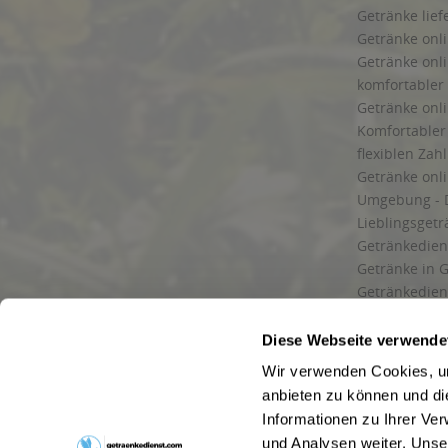
Getränke lief
Getränke onli
Getränke onli
komfortabler 
Getränke onli
Komfortabler 
flexiblen Zah
Getränke onl
Umgebung - 
Lieblingsget
Getränkediens
Getränke in G
Getränkedien
zuverlässige
und Umgebu
Diese Webseite verwende
Getränkeliefe
Wir verwenden Cookies, um
Liefergebiet
anbieten zu können und di
Lieferservice
Informationen zu Ihrer Ve
Wir liefern G
und Analysen weiter. Unse