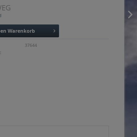
WEG
d
den
Warenkorb
37644
: