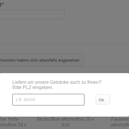
l"
Kunden haben sich ebenfalls angesehen
ner Hefe-
Becks Blue alkoholfrei 20 x
Paulane
oholfrei 24 x
0,5l
alkoholfr