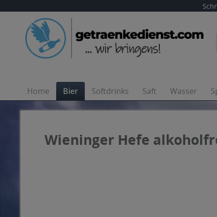
Schn
Home
Bier
Softdrinks
Saft
Wasser
S
Wieninger Hefe alkoholfre