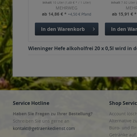
0,
Inhalt
10 Liter
(1,49 € * / 1 Liter)
Inhalt
7.92 Liter
MEHRWEG
MEH
ab 14,86 € *
ab 15,91 € 
+4,50 € Pfand
In den
Warenkorb
In den
War
Wieninger Hefe alkoholfrei 20 x 0,5l wird in
Service Hotline
Shop Servi
Haben Sie Fragen zu Ihrer Bestellung?
Account lösc
Alternative z
Schreiben Sie uns gerne an
Büro- und F
kontakt@getraenkedienst.com
Getränke auf