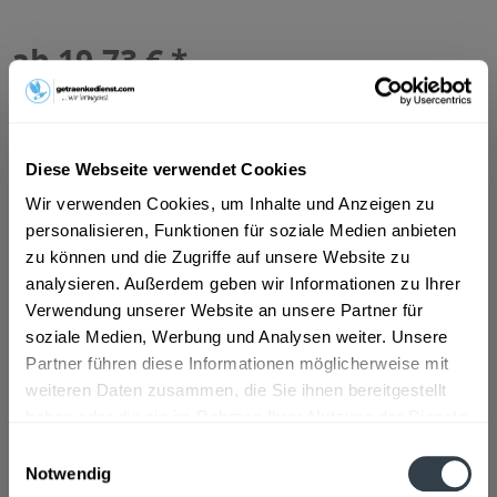
ab 19,73 € *
Inhalt:
9 Liter (2,19 € * / 1 Liter)
inkl. MwSt.
ggf. zzgl. Erschwerniszuschlag
Vorrätig
MEHRWEG
Diese Webseite verwendet Cookies
+6,60 € Pfand
Wir verwenden Cookies, um Inhalte und Anzeigen zu
personalisieren, Funktionen für soziale Medien anbieten
In den
Warenkorb
zu können und die Zugriffe auf unsere Website zu
analysieren. Außerdem geben wir Informationen zu Ihrer
Artikel-Nr.:
37573
Verwendung unserer Website an unsere Partner für
Verfügbar in:
soziale Medien, Werbung und Analysen weiter. Unsere
Partner führen diese Informationen möglicherweise mit
Beschreibung
weiteren Daten zusammen, die Sie ihnen bereitgestellt
haben oder die sie im Rahmen Ihrer Nutzung der Dienste
mehr
gesammelt haben.
Einwilligungsauswahl
Notwendig
Zutaten und Allergene
Datenschutzbestimmungen