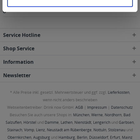
Regionen, Städten, Orten und Postleitzahl-Gebieten
geliefert
Service Hotline
Shop Service
Information
Newsletter
* Alle Preise inkl. gesetzl. Mehrwertsteuer und ggf. zzgl.
Lieferkosten
,
wenn nicht anders beschrieben
Webseitenbetreiber: Drink now GmbH:
AGB
|
Impressum
|
Datenschutz
Besuchen Sie auch unsere Shops in:
München
,
Werne
,
Nordhorn
,
Bad
Salzuflen
,
Hörstel
und
Damme
,
Lathen
,
Nienstädt
,
Lengerich
und
Garbsen
,
Stainach
,
Vomp
,
Lienz
,
Neustadt am Rübenberge
,
Nottuln
,
Stolzenau
und
Obernkirchen
,
Augsburg
und
Hamburg
,
Berlin
,
Düsseldorf
,
Erfurt
,
Mainz