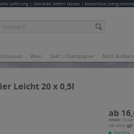
elle Lieferung |
Getränke liefern lassen
| kostenlose Leergutmit
pirituosen
Wein
Sekt | Champagner
Milch & Alter
r Leicht 20 x 0,5l
ab 16,
Inhalt:
10 Liter
inkl. MwSt.
ggf.
Vorrätig