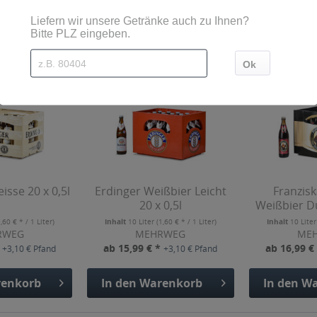
Kunden haben sich ebenfalls angesehen
isse 20 x 0,5l
Erdinger Weißbier Leicht
Franzisk
20 x 0,5l
Weißbier Du
1,60 € * / 1 Liter)
Inhalt
10 Liter
(1,60 € * / 1 Liter)
Inhalt
10 Lite
RWEG
MEHRWEG
ME
*
ab 15,99 € *
ab 16,99 €
+3,10 € Pfand
+3,10 € Pfand
enkorb
In den
Warenkorb
In den
Wa