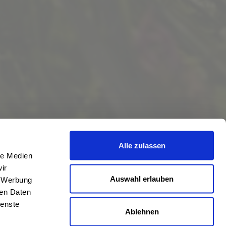
Alle zulassen
le Medien
ir
Auswahl erlauben
, Werbung
ren Daten
ienste
Ablehnen