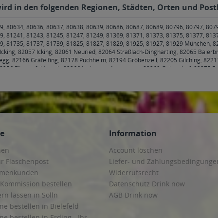
wird in den folgenden Regionen, Städten, Orten und Postl
9, 80634, 80636, 80637, 80638, 80639, 80686, 80687, 80689, 80796, 80797, 807
9, 81241, 81243, 81245, 81247, 81249, 81369, 81371, 81373, 81375, 81377, 813
79, 81735, 81737, 81739, 81825, 81827, 81829, 81925, 81927, 81929 München
,
8
Icking
,
82057 Icking
,
82061 Neuried
,
82064 Straßlach-Dingharting
,
82065 Baierb
negg
,
82166 Gräfelfing
,
82178 Puchheim
,
82194 Gröbenzell
,
82205 Gilching
,
8221
2256 Fürstenfeldbruck
,
82266 Inning am Ammersee
,
82269 Geltendorf
,
82275 E
mmendorf
,
82296 Schöngeising
,
82299 Türkenfeld
,
82319 Starnberg
,
82327 Tutz
2467 Garmisch-Partenkirchen
,
82481 Mittenwald
,
82490 Farchant
,
82491 Grain
1 Münsing
,
82544 Egling
,
82547 Eurasburg
,
82549 Königsdorf
,
83022, 83024, 8
04 Tuntenhausen
,
83109 Großkarolinenfeld
,
83550 Emmering
,
83553 Frauenneuh
83623 Dietramszell
,
83624 Otterfing
,
83626 Valley
,
83627 Warngau
,
83629 Weya
221 Dachau
,
85232 Bergkirchen
,
85244 Röhrmoos
,
85247 Schwabhausen
,
85253
99 Hallbergmoos
,
85435 Erding
,
85445 Oberding
,
85452 Moosinning
,
85457 Wör
ce
Information
ruck, Grafing bei München
,
85570 Markt Schwaben, Ottenhofen
,
85579 Neubibe
,
85617 Aßling
,
85622 Feldkirchen
,
85625 Baiern, Glonn
,
85630 Grasbrunn
,
85635
hen
Account löschen
653 Aying
,
85658 Egmating
,
85659 Forstern
,
85661 Forstinning
,
85662 Hohenbru
737 Ismaning
,
85748 Garching bei München
,
85757 Karlsfeld
,
85764 Oberschleiß
ur Flaschenpost
Liefer- und Zahlungsbedingunge
99 Augsburg
,
86316 Friedberg
,
86343 Königsbrunn
,
86356 Neusäß
,
86368 Gersth
irmenkunden
Widerrufsrecht
6 Gablingen
,
86482 Aystetten
,
86504 Merching
,
86507 Kleinaitingen, Oberottm
 Kommission bestellen
Datenschutz Drink now
836 Graben, Klosterlechfeld, Obermeitingen, Untermeitingen
,
86857 Hurlach
,
86
inning
,
86926 Greifenberg
,
86929 Penzing
,
86937 Scheuring
,
86938 Schondorf 
ern lassen in Solln
AGB Drink now
9, 90441, 90443, 90449, 90451, 90459, 90461, 90478, 90480, 90482, 90489, 90
ne bestellen in Bielefeld
ne bestellen in Erding - Ihr