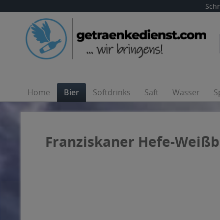
Schn
Home
Bier
Softdrinks
Saft
Wasser
S
Franziskaner Hefe-Weißbie