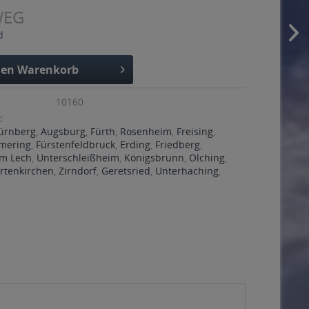
WEG
d
den
Warenkorb
10160
:
ürnberg
,
Augsburg
,
Fürth
,
Rosenheim
,
Freising
,
mering
,
Fürstenfeldbruck
,
Erding
,
Friedberg
,
m Lech
,
Unterschleißheim
,
Königsbrunn
,
Olching
,
rtenkirchen
,
Zirndorf
,
Geretsried
,
Unterhaching
,