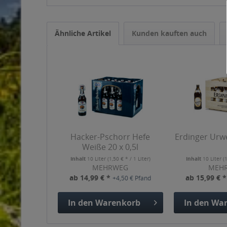
Ähnliche Artikel
Kunden kauften auch
Hacker-Pschorr Hefe
Erdinger Urwe
Weiße 20 x 0,5l
Inhalt
10 Liter
(1,50 € * / 1 Liter)
Inhalt
10 Liter
(
MEHRWEG
MEH
ab 14,99 € *
ab 15,99 € 
+4,50 € Pfand
In den
Warenkorb
In den
War