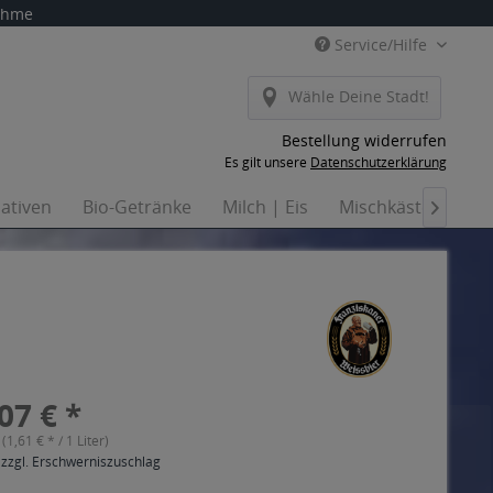
nahme
Service/Hilfe
Wähle Deine Stadt!
Bestellung widerrufen
Es gilt unsere
Datenschutzerklärung
nativen
Bio-Getränke
Milch | Eis
Mischkästen
Ha

07 € *
 (1,61 € * / 1 Liter)
 zzgl. Erschwerniszuschlag