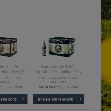
aner Hefe-
Franziskaner Hefe-
nkel 20 x 0,5l
Weißbier Kristallklar 20 x
0,5l
r
(1,70 € * / 1 Liter)
Inhalt
10 Liter
(1,50 € * / 1 Liter)
HRWEG
MEHRWEG
 *
ab 14,99 € *
+3,10 € Pfand
+3,10 € Pfand
renkorb
In den
Warenkorb