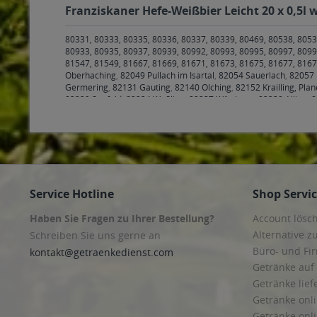
Franziskaner Hefe-Weißbier Leicht 20 x 0,5l 
80331, 80333, 80335, 80336, 80337, 80339, 80469, 80538, 8053
80933, 80935, 80937, 80939, 80992, 80993, 80995, 80997, 8099
81547, 81549, 81667, 81669, 81671, 81673, 81675, 81677, 816
Oberhaching
,
82049 Pullach im Isartal
,
82054 Sauerlach
,
82057 
Germering
,
82131 Gauting
,
82140 Olching
,
82152 Krailling, Pla
82229 Seefeld
,
82234 Weßling
,
82237 Wörthsee
,
82239 Alling
,
8
Jesenwang
,
82288 Kottgeisering
,
82290 Landsberied
,
82291 Ma
Andechs
,
82347 Bernried
,
82349 Pentenried
,
82377 Penzberg
,
8
82515 Wolfratshausen
,
82538 Geretsried
,
82541 Münsing
,
8254
Kolbermoor
,
83071 Stephanskirchen
,
83075 Bad Feilnbach
,
831
Vogtareuth
,
83607 Holzkirchen
,
83620 Feldkirchen-Westerham
,
Gmund am Tegernsee
,
83714 Miesbach
,
83737 Irschenberg
,
85
Neufahrn bei Freising
,
85376 Hetzenhausen
,
85386 Eching
,
853
Service Hotline
Shop Servi
Haar
,
85551 Kirchheim bei München
,
85560 Ebersberg
,
85567 B
Parsdorf
,
85604 Zorneding
,
85609 Aschheim
,
85614 Kirchseeon
Haben Sie Fragen zu Ihrer Bestellung?
Account lösc
Steinhöring
,
85646 Anzing
,
85649 Brunnthal
,
85652 Pliening
,
85
Oberpframmern
,
85669 Pastetten
,
85716 Unterschleißheim
,
85
Alternative z
Schreiben Sie uns gerne an
86157, 86159, 86161, 86163, 86165, 86167, 86169, 86179, 861
Büro- und F
kontakt@getraenkedienst.com
86420 Diedorf
,
86438 Kissing
,
86444 Affing
,
86453 Dasing
,
8645
Getränke auf
Adelzhausen
,
86573 Obergriesbach
,
86830 Schwabmünchen
,
86
Kaufering
,
86919 Utting am Ammersee
,
86922 Eresing
,
86923 F
Getränke lief
90408, 90409, 90411, 90419, 90425, 90427, 90429, 90431, 9043
Getränke onli
bei Nürnberg
,
90762, 90763, 90765, 90766, 90768 Fürth
Getränke onli