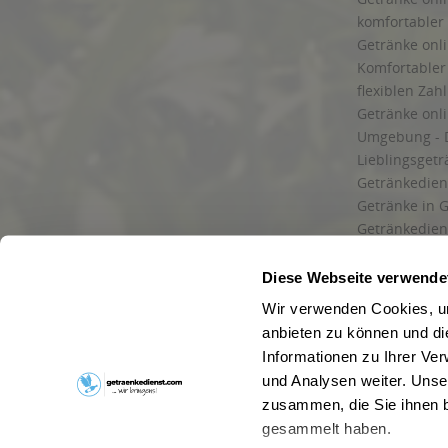
komfortabler 
Getränke onli
Komfortabler 
flexiblen Zah
Getränke onl
Umgebung - 
Lieblingsget
Getränkediens
Getränke in G
Getränkedien
zuverlässige
und Umgebu
Diese Webseite verwende
Getränkeliefe
Wir verwenden Cookies, um
Liefergebiet
anbieten zu können und di
Lieferservice
Informationen zu Ihrer Ve
Wir liefern G
und Analysen weiter. Unse
Kontakt
zusammen, die Sie ihnen b
Newsletter
gesammelt haben.