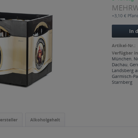
MEHR
+3,10 € Pfan
In 
Artikel-Nr.:
Verfügbar in
München
,
N
Dachau
,
Ger
Landsberg a
Garmisch-Pa
Starnberg
ersteller
Alkoholgehalt