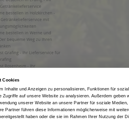
Getränkelieferservice
ne bestellen in Holzkirchen -
Getränkelieferservice mit
lungsmöglichkeiten
ine bestellen in Werne und
Der bequeme Weg zu Ihren
ränken
t Grafing - Ihr Lieferservice für
rafing
st Rosenheim - Ihr
r Getränkeservice in Rosenheim
ng
t Cookies
rung in Starnberg
 Inhalte und Anzeigen zu personalisieren, Funktionen für sozia
e Zugriffe auf unsere Website zu analysieren. Außerdem geben w
 für Getränke
rwendung unserer Website an unsere Partner für soziale Medien
etränke
re Partner führen diese Informationen möglicherweise mit weite
ereitgestellt haben oder die sie im Rahmen Ihrer Nutzung der D