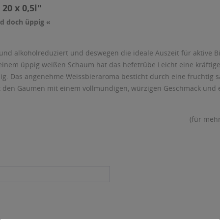
20 x 0,5l"
nd doch üppig «
- und alkoholreduziert und deswegen die ideale Auszeit für aktive 
 seinem üppig weißen Schaum hat das hefetrübe Leicht eine kräfti
zig. Das angenehme Weissbieraroma besticht durch eine fruchtig s
hnt den Gaumen mit einem vollmundigen, würzigen Geschmack und 
(für meh