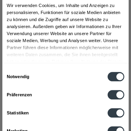
Wir verwenden Cookies, um Inhalte und Anzeigen zu
personalisieren, Funktionen für soziale Medien anbieten
ab 1,49 € *
zu können und die Zugriffe auf unsere Website zu
Inhalt:
0.75 Liter (1,99 € * / 1 Liter)
analysieren. Außerdem geben wir Informationen zu Ihrer
inkl. MwSt.
ggf. zzgl. Erschwerniszuschlag
Verwendung unserer Website an unsere Partner für
Vorrätig
soziale Medien, Werbung und Analysen weiter. Unsere
Partner führen diese Informationen möglicherweise mit
In den
Warenkorb
weiteren Daten zusammen, die Sie ihnen bereitgestellt
haben oder die sie im Rahmen Ihrer Nutzung der Dienste
Artikel-Nr.:
14178
gesammelt haben.
Einwilligungsauswahl
Verfügbar in:
Notwendig
Datenschutzbestimmungen
Beschreibung
Präferenzen
mehr
Hersteller
Statistiken
CP GABA GmbH, Beim Strohhause 17, 20097 Hamburg
mehr
Marketing