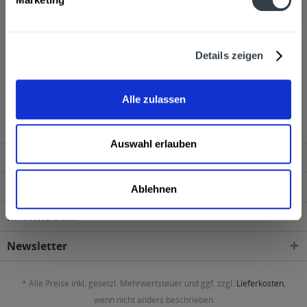
Ähnliche Artikel
Kunden haben sich ebenfalls angesehen
Details zeigen
Palmolive Spülmittel Original flüssig wird in den
folgenden Regionen, Städten, Orten und Postleitzahl-
Alle zulassen
Gebieten geliefert
Auswahl erlauben
Service Hotline
Shop Service
Ablehnen
Information
Newsletter
* Alle Preise inkl. gesetzl. Mehrwertsteuer und ggf. zzgl.
Lieferkosten
,
wenn nicht anders beschrieben