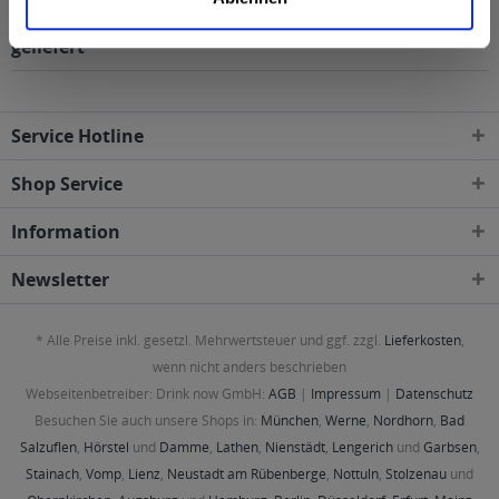
Regionen, Städten, Orten und Postleitzahl-Gebieten
geliefert
Service Hotline
Shop Service
Information
Newsletter
* Alle Preise inkl. gesetzl. Mehrwertsteuer und ggf. zzgl.
Lieferkosten
,
wenn nicht anders beschrieben
Webseitenbetreiber: Drink now GmbH:
AGB
|
Impressum
|
Datenschutz
Besuchen Sie auch unsere Shops in:
München
,
Werne
,
Nordhorn
,
Bad
Salzuflen
,
Hörstel
und
Damme
,
Lathen
,
Nienstädt
,
Lengerich
und
Garbsen
,
Stainach
,
Vomp
,
Lienz
,
Neustadt am Rübenberge
,
Nottuln
,
Stolzenau
und