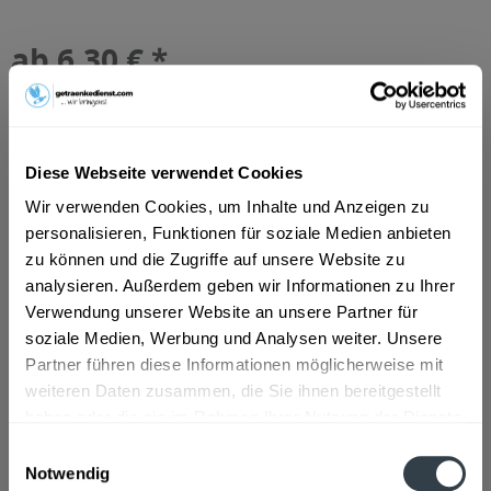
ab 6,30 € *
Inhalt:
6 Liter (1,05 € * / 1 Liter)
inkl. MwSt.
ggf. zzgl. Erschwerniszuschlag
Vorrätig
MEHRWEG
Diese Webseite verwendet Cookies
+4,50 € Pfand
Wir verwenden Cookies, um Inhalte und Anzeigen zu
personalisieren, Funktionen für soziale Medien anbieten
In den
Warenkorb
zu können und die Zugriffe auf unsere Website zu
analysieren. Außerdem geben wir Informationen zu Ihrer
Artikel-Nr.:
10092
Verwendung unserer Website an unsere Partner für
Verfügbar in:
soziale Medien, Werbung und Analysen weiter. Unsere
Partner führen diese Informationen möglicherweise mit
Beschreibung
weiteren Daten zusammen, die Sie ihnen bereitgestellt
Was sagt der Hersteller über sein Getränk? "Multivitamin-
haben oder die sie im Rahmen Ihrer Nutzung der Dienste
Mehrfruchtsaft aus...
mehr
gesammelt haben.
Einwilligungsauswahl
Notwendig