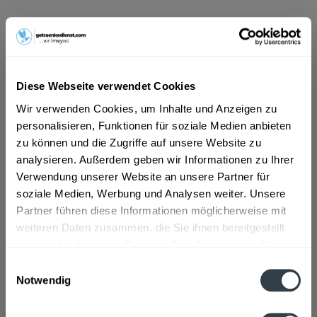
ab 101,01 € *
Inhalt:
6 Liter (16,84 € * / 1 Liter)
inkl. MwSt.
ggf. zzgl. Erschwerniszuschlag
Vorrätig
Diese Webseite verwendet Cookies
MEHRWEG
Wir verwenden Cookies, um Inhalte und Anzeigen zu
+3,30 € Pfand
personalisieren, Funktionen für soziale Medien anbieten
zu können und die Zugriffe auf unsere Website zu
In den
Warenkorb
analysieren. Außerdem geben wir Informationen zu Ihrer
Verwendung unserer Website an unsere Partner für
soziale Medien, Werbung und Analysen weiter. Unsere
Artikel-Nr.:
34391
Partner führen diese Informationen möglicherweise mit
Verfügbar in:
weiteren Daten zusammen, die Sie ihnen bereitgestellt
haben oder die sie im Rahmen Ihrer Nutzung der Dienste
Beschreibung
gesammelt haben.
Einwilligungsauswahl
mehr
Notwendig
Datenschutzbestimmungen
Zutaten und Allergene