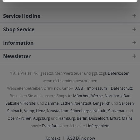
Service Hotline
Shop Service
Information
Newsletter
* Alle Preise inkl. gesetzl. Mehrwertsteuer und ggf. zzgl.
Lieferkosten
,
wenn nicht anders beschrieben
Webseitenbetreiber: Drink now GmbH:
AGB
|
Impressum
|
Datenschutz
Besuchen Sie auch unsere Shops in:
München
,
Werne
,
Nordhorn
,
Bad
Salzuflen
,
Hörstel
und
Damme
,
Lathen
,
Nienstädt
,
Lengerich
und
Garbsen
,
Stainach
,
Vomp
,
Lienz
,
Neustadt am Rübenberge
,
Nottuln
,
Stolzenau
und
Obernkirchen
,
Augsburg
und
Hamburg
,
Berlin
,
Düsseldorf
,
Erfurt
,
Mainz
sowie
Frankfurt
. Übersicht aller
Liefergebiete
Kontakt
AGB Drink now