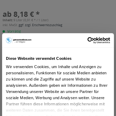
ab 8,18 € *
Inhalt:
9 Liter (0,91 € * / 1 Liter)
inkl. MwSt.
ggf. zzgl. Erschwerniszuschlag
Vorrätig
MEHRWEG
+3,30 € Pfand
In den
Warenkorb
Diese Webseite verwendet Cookies
Wir verwenden Cookies, um Inhalte und Anzeigen zu
Artikel-Nr.:
10359
personalisieren, Funktionen für soziale Medien anbieten
Verfügbar in:
zu können und die Zugriffe auf unsere Website zu
Berlin
,
München
,
Wiesbaden
,
Mainz
,
Rosenheim
,
Freising
,
analysieren. Außerdem geben wir Informationen zu Ihrer
Dachau
,
Germering
,
Erding
,
Taunusstein
,
Unterschleißheim
,
Verwendung unserer Website an unsere Partner für
Olching
,
Geretsried
,
Unterhaching
,
Starnberg
,
Vaterstetten
,
Karlsfeld
,
Ottobrunn
,
Puchheim
,
Haar
soziale Medien, Werbung und Analysen weiter. Unsere
Partner führen diese Informationen möglicherweise mit
weiteren Daten zusammen, die Sie ihnen bereitgestellt
Beschreibung