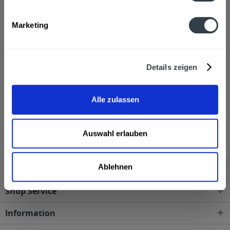
Hersteller
Gasteiner Mineralwasser, Erlengrundstraße 14, Nad Gastein
Marketing
mehr
Ähnliche Artikel
Details zeigen
Kunden haben sich ebenfalls angesehen
Alle zulassen
Gasteiner still 12 x 0,5l PET wird in den folgenden
Regionen, Städten, Orten und Postleitzahl-Gebieten
geliefert
Auswahl erlauben
Ablehnen
Service Hotline
Shop Service
Information