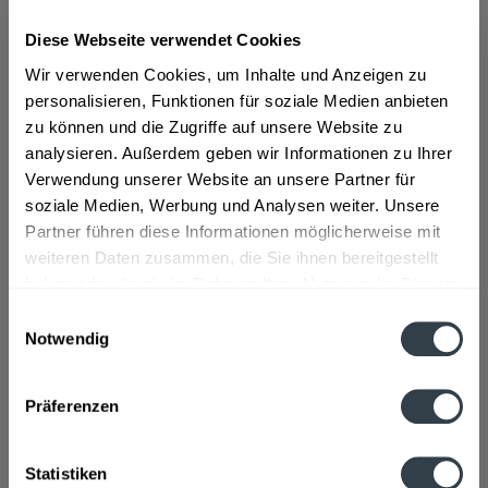
Diese Webseite verwendet Cookies
ab 7,92 € *
Wir verwenden Cookies, um Inhalte und Anzeigen zu
Inhalt:
6 Liter (1,32 € * / 1 Liter)
personalisieren, Funktionen für soziale Medien anbieten
inkl. MwSt.
ggf. zzgl. Erschwerniszuschlag
zu können und die Zugriffe auf unsere Website zu
Vorrätig
analysieren. Außerdem geben wir Informationen zu Ihrer
Verwendung unserer Website an unsere Partner für
In den
Warenkorb
soziale Medien, Werbung und Analysen weiter. Unsere
Partner führen diese Informationen möglicherweise mit
Artikel-Nr.:
38069
weiteren Daten zusammen, die Sie ihnen bereitgestellt
Verfügbar in:
haben oder die sie im Rahmen Ihrer Nutzung der Dienste
gesammelt haben.
Einwilligungsauswahl
Beschreibung
Notwendig
mehr
Datenschutzbestimmungen
Präferenzen
Zutaten und Allergene
Natürliches Mineralwasser ohne Kohlensäure
mehr
Statistiken