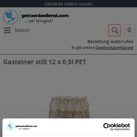
Getränke liefern lassen
Menü
Bestellung widerrufen
Es gilt unsere
Datenschutzerklärung
Gasteiner still 12 x 0,5l PET