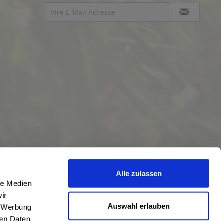
Alle zulassen
le Medien
ir
Auswahl erlauben
, Werbung
ren Daten