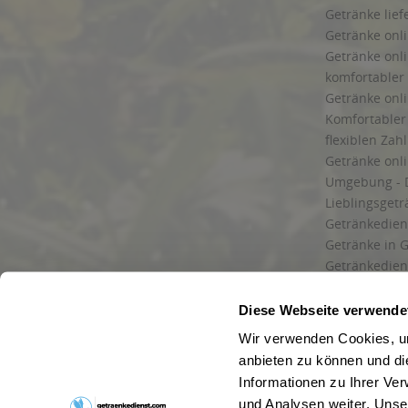
Getränke lief
Getränke onli
Getränke onli
komfortabler 
Getränke onli
Komfortabler 
flexiblen Zah
Getränke onl
Umgebung - 
Lieblingsget
Getränkediens
Getränke in G
Getränkedien
zuverlässige
und Umgebu
Diese Webseite verwende
Getränkeliefe
Wir verwenden Cookies, um
Liefergebiet
anbieten zu können und di
Lieferservice
Informationen zu Ihrer Ve
Wir liefern G
und Analysen weiter. Unse