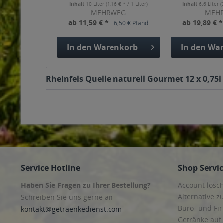
Inhalt
10 Liter
(1,16 € * / 1 Liter)
Inhalt
6.6 Liter
(
MEHRWEG
MEH
ab 11,59 € *
ab 19,89 € 
+6,50 € Pfand
In den
Warenkorb
In den
War
Rheinfels Quelle naturell Gourmet 12 x 0,75l
Service Hotline
Shop Servi
Haben Sie Fragen zu Ihrer Bestellung?
Account lösc
Alternative z
Schreiben Sie uns gerne an
Büro- und F
kontakt@getraenkedienst.com
Getränke auf