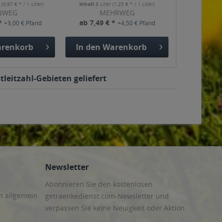
r
(0,97 € * / 1 Liter)
Inhalt
6 Liter
(1,25 € * / 1 Liter)
NWEG
MEHRWEG
 *
ab 7,49 € *
+3,00 € Pfand
+4,50 € Pfand
renkorb
In den
Warenkorb
leitzahl-Gebieten geliefert
Newsletter
Abonnieren Sie den kostenlosen
n allgemein
getraenkedienst.com-Newsletter und
verpassen Sie keine Neuigkeit oder Aktion.