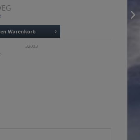
WEG
d
den
Warenkorb
32033
: