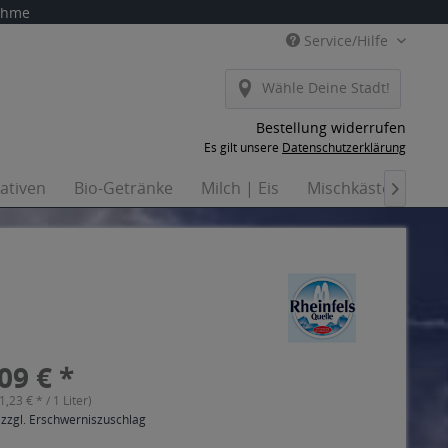
nahme
Service/Hilfe
Wähle Deine Stadt!
Bestellung widerrufen
Es gilt unsere
Datenschutzerklärung
nativen
Bio-Getränke
Milch | Eis
Mischkästen
Ha

09 € *
(1,23 € * / 1 Liter)
 zzgl. Erschwerniszuschlag