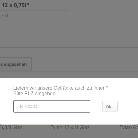
12 x 0,75l"
,75 l
ls angesehen
 0,33l Glas
Evian 12 x 1l Glas
Evian 6 