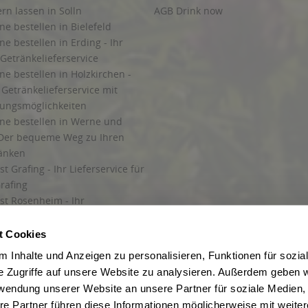
ern lassen in Solln
AGB Drink now
ne bestellen in Bielefeld
ne bestellen in Erding - Ihr
Getränkelieferservice
ne bestellen in Holzkirchen -
Getränkelieferservice mit
lungsmöglichkeiten
ine bestellen in Werne und
Der bequeme Weg zu Ihren
ränken
t Grafing - Ihr Lieferservice für
rafing
st Rosenheim - Ihr
r Getränkeservice in Rosenheim
ng
t Cookies
rung in Starnberg
 Inhalte und Anzeigen zu personalisieren, Funktionen für sozia
e Zugriffe auf unsere Website zu analysieren. Außerdem geben w
 für Getränke
rwendung unserer Website an unsere Partner für soziale Medien
etränke
re Partner führen diese Informationen möglicherweise mit weite