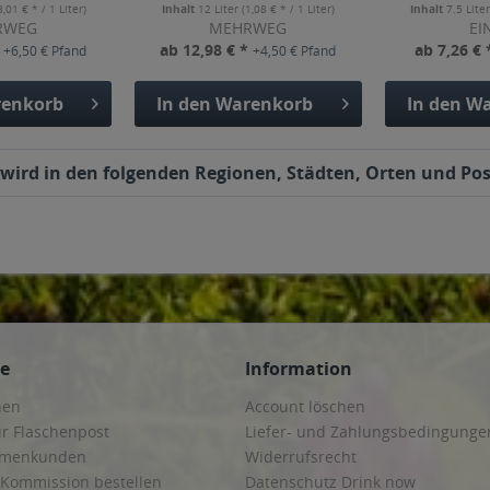
3,01 € * / 1 Liter)
Inhalt
12 Liter
(1,08 € * / 1 Liter)
Inhalt
7.5 Lite
RWEG
MEHRWEG
EI
*
ab 12,98 € *
ab 7,26 €
+6,50 € Pfand
+4,50 € Pfand
enkorb
In den
Warenkorb
In den
Wa
 wird in den folgenden Regionen, Städten, Orten und Post
ce
Information
hen
Account löschen
ur Flaschenpost
Liefer- und Zahlungsbedingunge
irmenkunden
Widerrufsrecht
 Kommission bestellen
Datenschutz Drink now