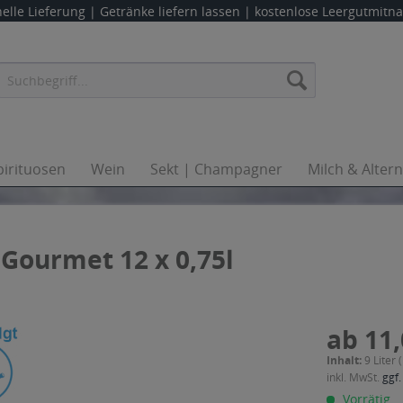
elle Lieferung |
Getränke liefern lassen
| kostenlose Leergutmit
pirituosen
Wein
Sekt | Champagner
Milch & Alter
 Gourmet 12 x 0,75l
ab 11,
Inhalt:
9 Liter 
inkl. MwSt.
ggf.
Vorrätig