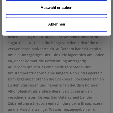
gelbgold bis schwarz ist alles dabei. Der Einfachheit
halber wird allerdings nur zwischen Hell- und
Auswahl erlauben
Dunkelbieren unterschieden. Doch was genau ist der
Unterschied zwischen hellen und dunklen Bieren?
Ablehnen
Der Farbgehalt des Dunkelbiers liegt im Vergleich zu
hellem (3 EBC) bei ca. 40 EBC  Schwarzbier oder Strout
sogar 100 EBC. Die Farbe hängt von der Farbstärke der
verwendeten Malzsorte ab. Außerdem handelt es sich
um ein untergäriges Bier. Die Hefe lagert sich am Boden
ab, daher kommt die Bezeichnung untergärig.
Außerdem braucht es eine niedrigere Siede- und
Brautemperatur sowie eine längere Gär- und Lagerzeit.
Dem gegenüber stehen die Bockbiere. Bockbiere zählen
zu den Starbieren und haben einen deutlich höheren
Alkoholgehalt als andere Biere. Es gibt sie in den
verschiedensten Farben. Der Unterschied bei der
Zubereitung ist jedoch einfach, dass beim Brauprozess
an die Maische weniger Wasser hinzugegeben wird.