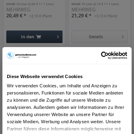
Inhalt
10 Liter
(2,05 € * / 1 Liter)
Inhalt
10 Liter
(2,13 € * / 1 Liter)
MEHRWEG
MEHRWEG
20,49 € *
21,29 € *
+3,10 € Pfand
+3,10 € Pfand
In den
Details
Hinzugefügt
Diese Webseite verwendet Cookies
Wir verwenden Cookies, um Inhalte und Anzeigen zu
personalisieren, Funktionen für soziale Medien anbieten
zu können und die Zugriffe auf unsere Website zu
Paderborner Pilger 20 x
0,5l
analysieren. Außerdem geben wir Informationen zu Ihrer
Inhalt
10 Liter
(1,58 € * / 1 Liter)
Verwendung unserer Website an unsere Partner für
MEHRWEG
soziale Medien, Werbung und Analysen weiter. Unsere
15,79 € *
+3,10 € Pfand
Partner führen diese Informationen möglicherweise mit