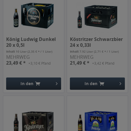
König Ludwig Dunkel
Köstritzer Schwarzbier
20 x 0,5l
24 x 0,33l
Inhalt
10 Liter
(2,35 € * / 1 Liter)
Inhalt
7.92 Liter
(2,71 € * / 1 Liter)
MEHRWEG
MEHRWEG
23,49 € *
21,49 € *
+3,10 € Pfand
+3,42 € Pfand
In den
In den
Hinzugefügt
Hinzugefügt