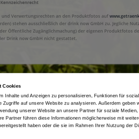
 Kennzeichenrecht
- und Verwertungsrechten an den Produktfotos auf
www.getraenk
den) stehen ausschließlich der drink now GmbH zu. Jegliche Nutz
der Öffentliche Zugänglichmachung) der eigenen Produktfotos d
er Drink now GmbH nicht gestattet.
t Cookies
ce
Getränkelieferant
 Inhalte und Anzeigen zu personalisieren, Funktionen für sozia
irmenkunden
AGB des Lieferanten
e Zugriffe auf unsere Website zu analysieren. Außerdem geben w
m Jugendschutz
Datenschutz des Lieferanten
rwendung unserer Website an unsere Partner für soziale Medien
Zahlungsbedingungen
Kontaktdaten des Lieferanten
re Partner führen diese Informationen möglicherweise mit weite
be
Widerrufsbelehrung des Liefera
ereitgestellt haben oder die sie im Rahmen Ihrer Nutzung der D