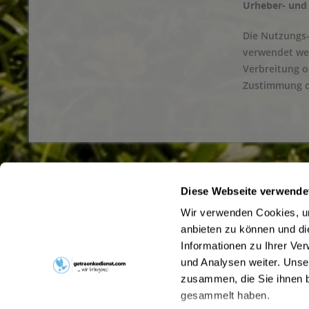
Urheber- und
Die Nutzungs
verwendet wer
Verbreitung o
Zustimmung d
Diese Webseite verwende
Service Hotline
Shop Servi
Wir verwenden Cookies, um
Haben Sie Fragen zu Ihrer Bestellung?
Büro- und F
anbieten zu können und di
Hinweise zu
Rufen Sie uns gerne unter
05459/9353-0
an
Informationen zu Ihrer Ve
Liefer- und 
oder schreiben Sie uns an
info@getraenke-
und Analysen weiter. Unse
Pfandrückga
vordermark.de
zusammen, die Sie ihnen b
Kontakt
gesammelt haben.