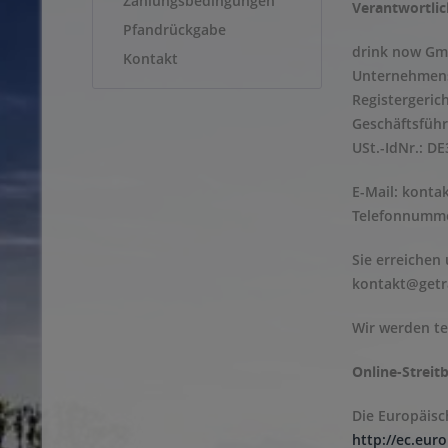
Zahlungsbedingungen
Verantwortlic
Pfandrückgabe
drink now G
Kontakt
Unternehmens
Registergeric
Geschäftsführ
USt.-IdNr.: D
E-Mail:
konta
Telefonnumme
Sie erreichen
kontakt@getr
Wir werden te
Online-Streit
Die Europäisch
http://ec.eur