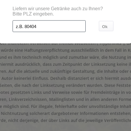
t zur Teilnahme an Streitbeilegungsverfahren vor einer Verbrauch
solchen Streitbeilegungsverfahren teil.
oder indirekten Verweisen auf fremde Webseiten ("Hyperlinks"), 
, würde eine Haftungsverpflichtung ausschließlich in dem Fall in K
und es ihm technisch möglich und zumutbar wäre, die Nutzung im 
 hiermit ausdrücklich, dass zum Zeitpunkt der Linksetzung keine i
en. Auf die aktuelle und zukünftige Gestaltung, die Inhalte oder
 Autor keinerlei Einfluss. Deshalb distanziert er sich hiermit ausd
Seiten, die nach der Linksetzung verändert wurden. Diese Feststell
otes gesetzten Links und Verweise sowie für Fremdeinträge in v
ren, Linkverzeichnissen, Mailinglisten und in allen anderen For
e möglich sind. Für illegale, fehlerhafte oder unvollständige Inh
Nichtnutzung solcherart dargebotener Informationen entstehen, h
e, nicht derjenige, der über Links auf die jeweilige Veröffentlich