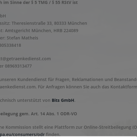
h im Sinne der § 5 TMG / § 55 RStV ist
mbH
sitz: Theresienstraße 33, 80333 München
ht: Amtsgericht München, HRB 224089
er: Stefan Matheis
E305338418
kt@getraenkedienst.com
r 08969313477
 unseren Kundendienst für Fragen, Reklamationen und Beanstand
aenkedienst.com
. Für Anfragen können Sie auch das Kontaktformu
chnisch unterstützt von
Bits GmbH
.
beilegung gem. Art. 14 Abs. 1 ODR-VO
e Kommission stellt eine Plattform zur Online-Streitbeilegung (OS
opa.eu/consumers/odr
finden.