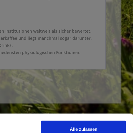
en Institutionen weltweit als sicher bewertet.
lterkaffee und liegt manchmal sogar darunter.
Drinks.
schiedensten physiologischen Funktionen.
Newsletter
Alle zulassen