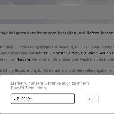
nks bei getrankedienst.com bestellen und liefern lassen
für dich diverse Energydrinks zur Auswahl, bei der du auf jeden Fa
s gängistens Marken:
Red Bull
,
Monster
,
Effect
,
Big Pump
,
Action 
resso von
Nescafe
, wir können dir einiges zum wach bleiben biete
k ist die Bezeichnung für Getränke, die laut Herstellerangaben 
en. Die Idee für diese Getränke stammt aus Japan, wo nach dem Zw
ng der Sehleistung verabreicht wurde. Aus Asien importierte späte
, die Idee nach Europa und wurde damit Ende der 1980er Jahre vo
en Jugend- und Club-Szene sehr erfolgreich. Energydrinks steiger
eschwindigkeit und das Erinnerungsvermögen bei Gedächtnisauf
 Drinks handelt es sich um ein koffeinhaltiges Erfrischungsgeträn