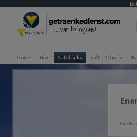
Lie
Home
Bier
Softdrinks
Saft | Schorle
Wa
Ener
.
Entdeck