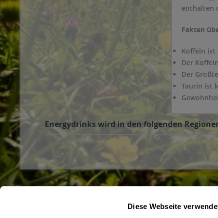
enthalten 
Fakten übe
Koffein ist
Der Koffei
Der Großte
Taurin ist
Gewohnheit
Energydrinks wird in den folgenden Regionen
Diese Webseite verwende
Service Hotline
Shop Servi