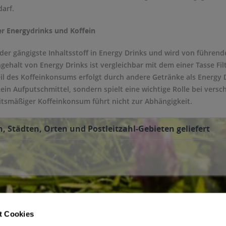
darf.
r Energydrinks und Koffein
 der gängigste Inhaltsstoff in Energy Drinks und wird von führend
ngehalt von Energy Drinks ist vergleichbar mit dem einer Tasse Fi
il des Koffeinkonsums erfolgt durch andere Getränke als Energy 
 kein Aufputschmittel, sondern spielt eine wichtige Rolle bei ver
smäßiger Koffeinkonsum führt nicht zur Abhängigkeit.
, Städten, Orten und Postleitzahl-Gebieten geliefert
t Cookies
ce
Getränkelieferant