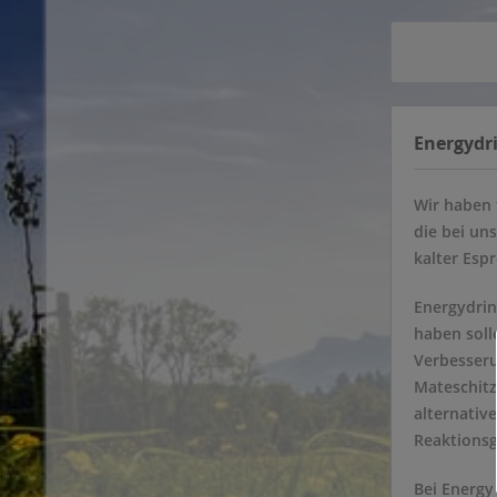
Energydri
Wir haben 
die bei un
kalter Esp
Energydrin
haben soll
Verbesseru
Mateschitz
alternativ
Reaktionsg
Bei Energy