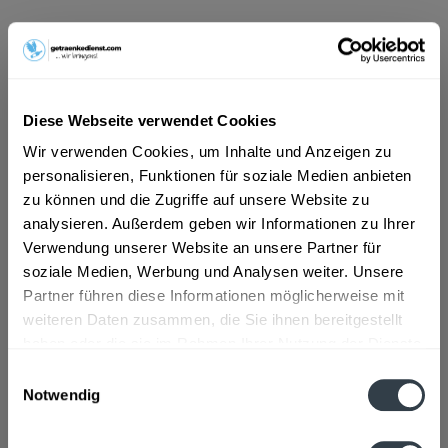
13,99 € *
Inhalt:
3.96 Liter (3,53 € * / 1 Liter)
inkl. MwSt.
zzgl. Lieferkosten
Vorrätig
Diese Webseite verwendet Cookies
MEHRWEG
Wir verwenden Cookies, um Inhalte und Anzeigen zu
+2,46 € Pfand
personalisieren, Funktionen für soziale Medien anbieten
zu können und die Zugriffe auf unsere Website zu
In den
Warenkorb
analysieren. Außerdem geben wir Informationen zu Ihrer
Verwendung unserer Website an unsere Partner für
Hinzugefügt
soziale Medien, Werbung und Analysen weiter. Unsere
Artikel-Nr.:
15600
Partner führen diese Informationen möglicherweise mit
weiteren Daten zusammen, die Sie ihnen bereitgestellt
Beschreibung
haben oder die sie im Rahmen Ihrer Nutzung der Dienste
DE-ÖKO-012
mehr
gesammelt haben.
Einwilligungsauswahl
Notwendig
Zutaten und Allergene
Datenschutzbestimmungen
Wasser, Zucker, Zitronen, Orangen, und Acerolasaft aus