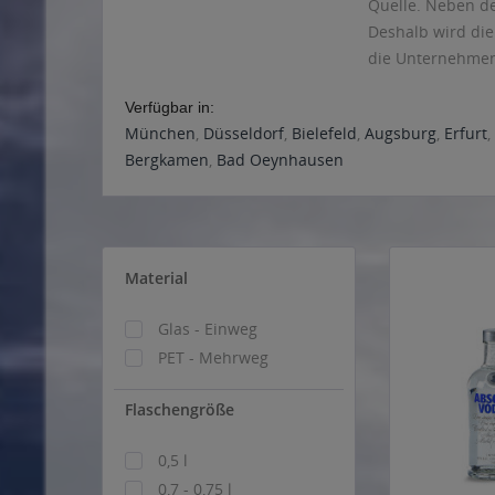
Quelle. Neben d
Deshalb wird die
die Unternehmen
Verfügbar in:
München
,
Düsseldorf
,
Bielefeld
,
Augsburg
,
Erfurt
,
Bergkamen
,
Bad Oeynhausen
Material
Glas - Einweg
PET - Mehrweg
Flaschengröße
0,5 l
0,7 - 0,75 l