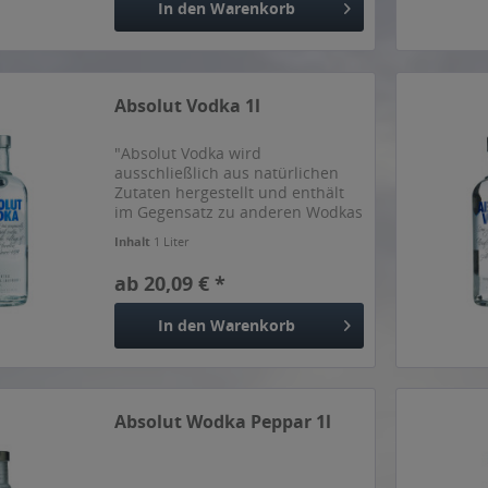
In den
Warenkorb
Absolut Vodka 1l
"Absolut Vodka wird
ausschließlich aus natürlichen
Zutaten hergestellt und enthält
im Gegensatz zu anderen Wodkas
keinen zusätzlichen Zucker. Ja,
Inhalt
1 Liter
reiner als Absolut kann Wodka
nicht sein. Aber selbst diese
ab 20,09 € *
Reinheit hat ihren bestimmten...
In den
Warenkorb
Absolut Wodka Peppar 1l