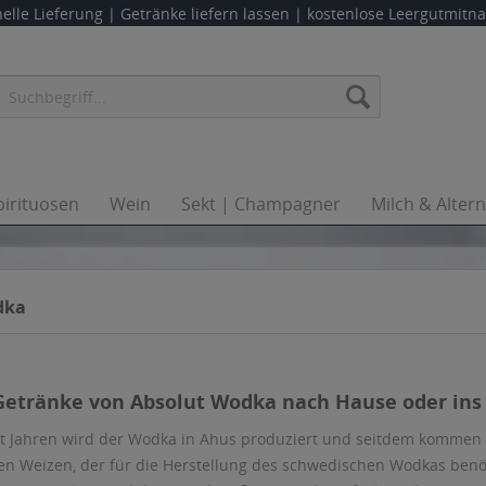
elle Lieferung |
Getränke liefern lassen
| kostenlose Leergutmit
pirituosen
Wein
Sekt | Champagner
Milch & Alter
dka
 Getränke von Absolut Wodka nach Hause oder ins 
t Jahren wird der Wodka in Ahus produziert und seitdem kommen 
en Weizen, der für die Herstellung des schwedischen Wodkas benö