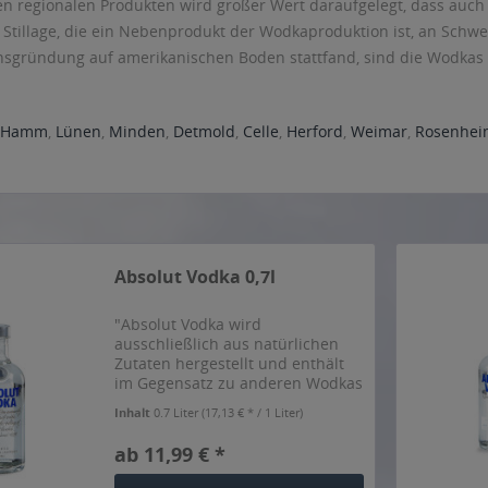
en regionalen Produkten wird großer Wert daraufgelegt, dass au
 Stillage, die ein Nebenprodukt der Wodkaproduktion ist, an Schwei
sgründung auf amerikanischen Boden stattfand, sind die Wodkas 
Hamm
,
Lünen
,
Minden
,
Detmold
,
Celle
,
Herford
,
Weimar
,
Rosenhei
Absolut Vodka 0,7l
"Absolut Vodka wird
ausschließlich aus natürlichen
Zutaten hergestellt und enthält
im Gegensatz zu anderen Wodkas
keinen zusätzlichen Zucker. Ja,
Inhalt
0.7 Liter
(17,13 € * / 1 Liter)
reiner als Absolut kann Wodka
nicht sein. Aber selbst diese
ab 11,99 € *
Reinheit hat ihren bestimmten...