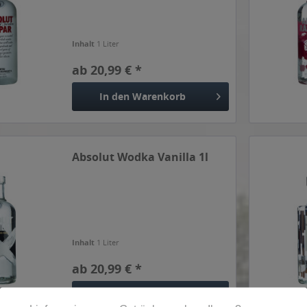
Inhalt
1 Liter
ab 20,99 € *
In den
Warenkorb
Absolut Wodka Vanilla 1l
Inhalt
1 Liter
ab 20,99 € *
In den
Warenkorb