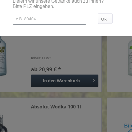
Absolut Wodka Citron 1l
Inhalt
1 Liter
ab 20,99 € *
In den
Warenkorb
Absolut Wodka 100 1l