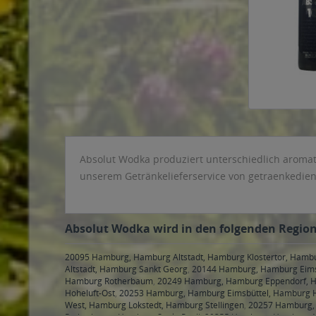
Absolut Wodka produziert unterschiedlich aromati
unserem Getränkelieferservice von getraenkedien
Absolut Wodka wird in den folgenden Regione
20095 Hamburg, Hamburg Altstadt, Hamburg Klostertor, Hamb
Altstadt, Hamburg Sankt Georg
,
20144 Hamburg, Hamburg Eims
Hamburg Rotherbaum
,
20249 Hamburg, Hamburg Eppendorf, H
Hoheluft-Ost
,
20253 Hamburg, Hamburg Eimsbüttel, Hamburg H
West, Hamburg Lokstedt, Hamburg Stellingen
,
20257 Hamburg, 