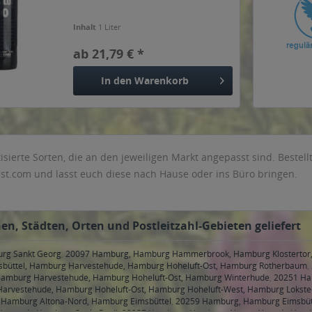
Inhalt
1 Liter
ab 21,79 € *
In den
Warenkorb
sierte Sorten, die an den jeweiligen Markt angepasst sind. Bestell
st.com und lasst euch diese nach Hause oder ins Büro bringen.
n, Städten, Orten und Postleitzahl-Gebieten geliefert
urg Sankt Georg
,
20097 Hamburg, Hamburg Hammerbrook, Hamburg Klostertor
büttel, Hamburg Harvestehude, Hamburg Hoheluft-Ost, Hamburg Rotherbaum
,
amburg Harvestehude, Hamburg Hoheluft-Ost, Hamburg Winterhude
,
20251 Ha
arvestehude, Hamburg Hoheluft-Ost, Hamburg Hoheluft-West, Hamburg Lokste
Hamburg Altona-Nord, Hamburg Eimsbüttel
,
20259 Hamburg, Hamburg Eimsbüt