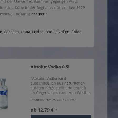
ch mit der Umwelt achtsam umgegangen wird.
ne und Kühe in der Region verfüttert. Seit 1979
weltweit bekannt.
>>>mehr
m
,
Garbsen
,
Unna
,
Hilden
,
Bad Salzuflen
,
Ahlen
,
Absolut Vodka 0,5l
"Absolut Vodka wird
ausschließlich aus natürlichen
Zutaten hergestellt und enthält
im Gegensatz zu anderen Wodkas
keinen zusätzlichen Zucker. Ja,
Inhalt
0.5 Liter
(25,58 € * / 1 Liter)
reiner als Absolut kann Wodka
nicht sein. Aber selbst diese
ab 12,79 € *
Reinheit hat ihren bestimmten...