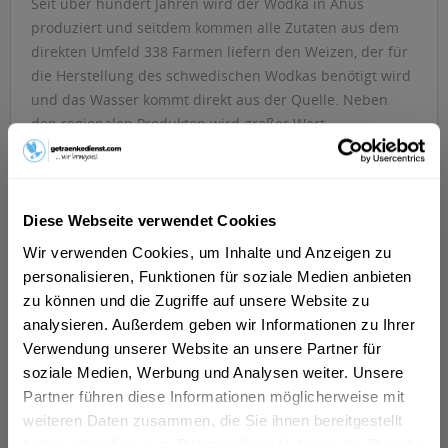
Seit über hundert Jahren wird der Wodka in Ahus
produziert und seitdem kommen alle Zutaten aus dem
direkten Umfeld 338 Farmen liefern den Weizen, der für
die Herstellung des schwedischen Wodkas benötigt wird
und das Wasser kommt direkt aus der Quelle. Neben
den regionalen Produkten wird großer Wert
daraufgelegt, dass auch mit der Umwelt achtsam
umgegangen wird. Deshalb wird die Stillage, die ein
Nebenprodukt der Wodkaproduktion ist, an Schweine
und Kühe in der Region verfüttert. Seit 1979 die
Diese Webseite verwendet Cookies
Unternehmensgründung auf amerikanischen Boden
Wir verwenden Cookies, um Inhalte und Anzeigen zu
stattfand, sind die Wodkas weltweit bekannt.
>>>mehr
personalisieren, Funktionen für soziale Medien anbieten
zu können und die Zugriffe auf unsere Website zu
analysieren. Außerdem geben wir Informationen zu Ihrer
Filtern
Verwendung unserer Website an unsere Partner für
soziale Medien, Werbung und Analysen weiter. Unsere
Partner führen diese Informationen möglicherweise mit
weiteren Daten zusammen, die Sie ihnen bereitgestellt
haben oder die sie im Rahmen Ihrer Nutzung der Dienste