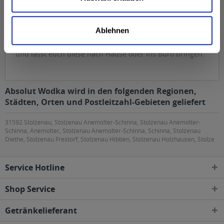
Absolut Wodka produziert unterschiedlich aromatisierte
Sorten, die an den jeweiligen Markt angepasst sind.
Bestellt euch die Getränke dieser Marke einfach bei
Ablehnen
unserem Getränkelieferservice von getraenkedienst.com
und lasst euch diese nach Hause oder ins Büro bringen.
Absolut Wodka wird in den folgenden Regionen,
Städten, Orten und Postleitzahl-Gebieten geliefert
31592 Stolzenau, Stolzenau Anemolter-Schinna, Stolzenau Anemolter-
Schinna, Anemolter, Stolzenau Anemolter-Schinna, Schinna, Stolzenau
Diethe, Stolzenau Frestorf, Stolzenau Hibben, Stolzenau Holzhausen, Stolze
Service Hotline
Shop Service
Getränkelieferant