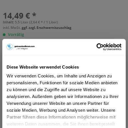
14,49 € *
Inhalt:
5.5 Liter (2,64 € * / 1 Liter)
inkl. MwSt.
ggf. zzgl. Erschwerniszuschlag
Vorrätig
MEHRWEG
+2,38 € Pfand
In den
Warenkorb
Diese Webseite verwendet Cookies
Hinzugefügt
Wir verwenden Cookies, um Inhalte und Anzeigen zu
Artikel-Nr.:
14924
personalisieren, Funktionen für soziale Medien anbieten
zu können und die Zugriffe auf unsere Website zu
Beschreibung
analysieren. Außerdem geben wir Informationen zu Ihrer
Alkohol ist entbehrlich. Geschmack nicht. Es gibt für uns in
Verwendung unserer Website an unsere Partner für
Krombach nur einen wirklichen...
mehr
soziale Medien, Werbung und Analysen weiter. Unsere
Partner führen diese Informationen möglicherweise mit
Zutaten und Allergene
weiteren Daten zusammen, die Sie ihnen bereitgestellt