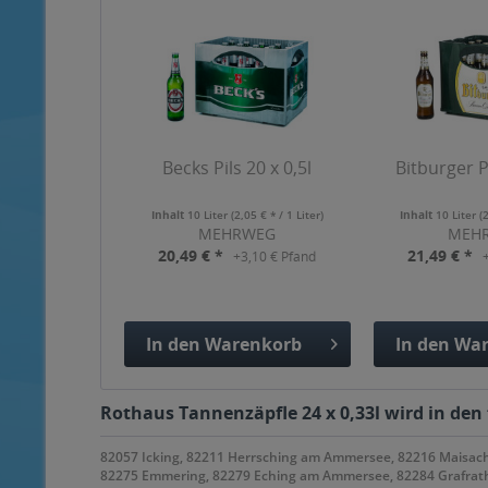
Becks Pils 20 x 0,5l
Bitburger Pi
Inhalt
10 Liter
(2,05 € * / 1 Liter)
Inhalt
10 Liter
(
MEHRWEG
MEH
20,49 € *
21,49 € *
+3,10 € Pfand
In den
Warenkorb
In den
War
Hinzugefügt
Hinzuge
Rothaus Tannenzäpfle 24 x 0,33l wird in den
82057 Icking, 82211 Herrsching am Ammersee, 82216 Maisach,
82275 Emmering, 82279 Eching am Ammersee, 82284 Grafrath,