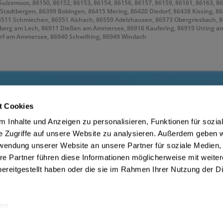
zemoos, 86150, 86152, 86153, 86154, 86156, 86157, 86159, 86161, 86163, 861
tadtbergen, 86399 Bobingen, 86415 Mering, 86420 Diedorf, 86438 Kissing, 864
6511 Schmiechen, 86551 Aichach, 86559 Adelzhausen, 86573 Obergriesbach, 
berg am Lech, 86911 Dießen am Ammersee, 86916 Kaufering, 86919 Utting am
orf am Ammersee, 86940 Schwifting, 86949 Windach
t Cookies
ce
Getränkelieferant
 Inhalte und Anzeigen zu personalisieren, Funktionen für sozia
m Jugendschutz
Widerrufsrecht
e Zugriffe auf unsere Website zu analysieren. Außerdem geben w
Datenschutz Drink now
rwendung unserer Website an unsere Partner für soziale Medien
Zahlungsbedingungen Augsburg
AGB Drink now
re Partner führen diese Informationen möglicherweise mit weite
be
ereitgestellt haben oder die sie im Rahmen Ihrer Nutzung der D
en