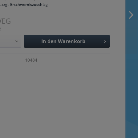
. zzgl. Erschwerniszuschlag
WEG
d
In den
Warenkorb
Hinzugefügt
10484