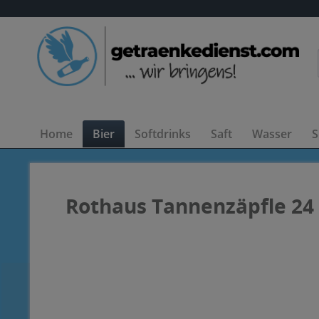
Home
Bier
Softdrinks
Saft
Wasser
S
Rothaus Tannenzäpfle 24 