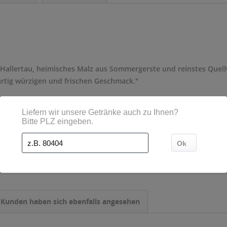
Hallertau, heimisches Malz aus Sommergerste und reinstes Que
artig würzigen und frischen Geschmack."
- Mehrweg
0,33 l
Kunden haben sich ebenfalls angesehen