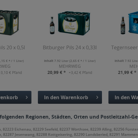
ls 20 x 0,5l
Bitburger Pils 24 x 0,33l
Tegernseer 
2,15 € * / 1 Liter)
Inhalt
7.92 Liter
(2,65 € * / 1 Liter)
Inhalt
7.92 Lit
RWEG
MEHRWEG
ME
20,99 € *
21,99 € *
+3,10 € Pfand
+3,42 € Pfand
enkorb
In den
Warenkorb
In den
Wa
fügt
Hinzugefügt
Hinzu
 folgenden Regionen, Städten, Orten und Postleitzahl-Geb
 82223 Eichenau, 82229 Seefeld, 82237 Wörthsee, 82239 Alling, 82256 Fürste
 82287 Jesenwang, 82288 Kottgeisering, 82290 Landsberied, 82291 Mammendo