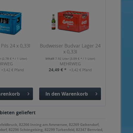
Pils 24 x 0,33l
Budweiser Budvar Lager 24
x 0,33l
er
(2,78 € * / 1 Liter)
Inhalt
7.92 Liter
(3,09 € * / 1 Liter)
HRWEG
MEHRWEG
24,49 € *
+3,42 € Pfand
+3,42 € Pfand
renkorb
In den
Warenkorb
gefügt
Hinzugefügt
ieten geliefert
nfeldbruck, 82266 Inning am Ammersee, 82269 Geltendorf,
rf, 82296 Schöngeising, 82299 Türkenfeld, 82347 Bernried,