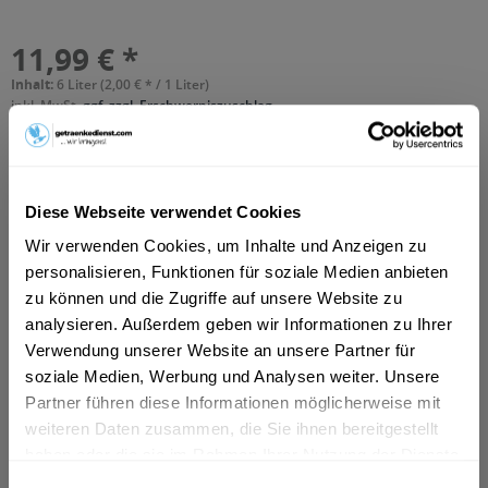
11,99 € *
Inhalt:
6 Liter (2,00 € * / 1 Liter)
inkl. MwSt.
ggf. zzgl. Erschwerniszuschlag
Vorrätig
MEHRWEG
+3,30 € Pfand
Diese Webseite verwendet Cookies
In den
Warenkorb
Wir verwenden Cookies, um Inhalte und Anzeigen zu
personalisieren, Funktionen für soziale Medien anbieten
Hinzugefügt
zu können und die Zugriffe auf unsere Website zu
Artikel-Nr.:
10186
analysieren. Außerdem geben wir Informationen zu Ihrer
Verwendung unserer Website an unsere Partner für
Beschreibung
soziale Medien, Werbung und Analysen weiter. Unsere
"Erfrischung für Körper, Geist und Gaumen bieten die
Partner führen diese Informationen möglicherweise mit
Adelholzener Limonaden. Bestes...
mehr
weiteren Daten zusammen, die Sie ihnen bereitgestellt
haben oder die sie im Rahmen Ihrer Nutzung der Dienste
Zutaten und Allergene
gesammelt haben.