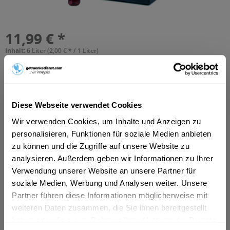
11,99 € *
Inhalt:
6 Liter (2,00 € * / 1 Liter)
inkl. MwSt.
ggf. zzgl. Erschwerniszuschlag
Vorrätig
MEHRWEG
+3,30 € Pfand
Diese Webseite verwendet Cookies
In den
Warenkorb
Wir verwenden Cookies, um Inhalte und Anzeigen zu
personalisieren, Funktionen für soziale Medien anbieten
Hinzugefügt
zu können und die Zugriffe auf unsere Website zu
Artikel-Nr.:
10190
analysieren. Außerdem geben wir Informationen zu Ihrer
Verwendung unserer Website an unsere Partner für
Beschreibung
soziale Medien, Werbung und Analysen weiter. Unsere
Partner führen diese Informationen möglicherweise mit
"Erfrischung für Körper, Geist und Gaumen bieten die
Adelholzener Limonaden. Bestes Adelholzener...
mehr
weiteren Daten zusammen, die Sie ihnen bereitgestellt
haben oder die sie im Rahmen Ihrer Nutzung der Dienste