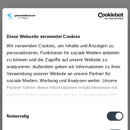
10,49 € *
Inhalt:
9 Liter (1,17 € * / 1 Liter)
inkl. MwSt.
ggf. zzgl. Erschwerniszuschlag
Vorrätig
Diese Webseite verwendet Cookies
MEHRWEG
Wir verwenden Cookies, um Inhalte und Anzeigen zu
+3,30 € Pfand
personalisieren, Funktionen für soziale Medien anbieten
zu können und die Zugriffe auf unsere Website zu
In den
Warenkorb
analysieren. Außerdem geben wir Informationen zu Ihrer
Hinzugefügt
Verwendung unserer Website an unsere Partner für
soziale Medien, Werbung und Analysen weiter. Unsere
Artikel-Nr.:
21751
Partner führen diese Informationen möglicherweise mit
weiteren Daten zusammen, die Sie ihnen bereitgestellt
Beschreibung
haben oder die sie im Rahmen Ihrer Nutzung der Dienste
mehr
gesammelt haben.
Einwilligungsauswahl
Notwendig
Zutaten und Allergene
Datenschutzbestimmungen
Natürliches Mineralwasser
mehr