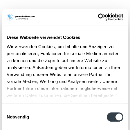
15,29 € *
Inhalt:
6 Liter (2,55 € * / 1 Liter)
inkl. MwSt.
zzgl. Lieferkosten
Vorrätig
Diese Webseite verwendet Cookies
MEHRWEG
Wir verwenden Cookies, um Inhalte und Anzeigen zu
+5,10 € Pfand
personalisieren, Funktionen für soziale Medien anbieten
zu können und die Zugriffe auf unsere Website zu
In den
Warenkorb
analysieren. Außerdem geben wir Informationen zu Ihrer
Hinzugefügt
Verwendung unserer Website an unsere Partner für
soziale Medien, Werbung und Analysen weiter. Unsere
Artikel-Nr.:
36777
Partner führen diese Informationen möglicherweise mit
weiteren Daten zusammen, die Sie ihnen bereitgestellt
Beschreibung
haben oder die sie im Rahmen Ihrer Nutzung der Dienste
"Frisch und belebend mit viel Kohlensäure. Spritzig
gesammelt haben.
frisches Mineralwasser mit wertvollen...
mehr
Einwilligungsauswahl
Notwendig
Datenschutzbestimmungen
Zutaten und Allergene