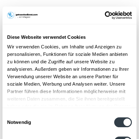
12,99 € *
Inhalt:
9 Liter (1,44 € * / 1 Liter)
inkl. MwSt.
zzgl. Lieferkosten
Diese Webseite verwendet Cookies
Vorrätig
MEHRWEG
Wir verwenden Cookies, um Inhalte und Anzeigen zu
+3,30 € Pfand
personalisieren, Funktionen für soziale Medien anbieten
zu können und die Zugriffe auf unsere Website zu
In den
Warenkorb
analysieren. Außerdem geben wir Informationen zu Ihrer
Verwendung unserer Website an unsere Partner für
Hinzugefügt
soziale Medien, Werbung und Analysen weiter. Unsere
Artikel-Nr.:
25903
Partner führen diese Informationen möglicherweise mit
weiteren Daten zusammen, die Sie ihnen bereitgestellt
Beschreibung
haben oder die sie im Rahmen Ihrer Nutzung der Dienste
mehr
gesammelt haben.
Einwilligungsauswahl
Notwendig
Zutaten und Allergene
Datenschutzbestimmungen
Mineralwasser mit Kohlensäure
mehr