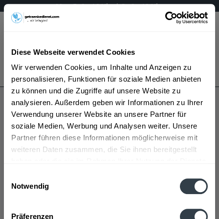
Mo - Fr 9 - 16 Uhr | Sa 9 - 12 Uhr
Menü
Diese Webseite verwendet Cookies
Bestellung widerrufen
Wir verwenden Cookies, um Inhalte und Anzeigen zu
Es gilt unsere
Datenschutzerklärung
personalisieren, Funktionen für soziale Medien anbieten
zu können und die Zugriffe auf unsere Website zu
analysieren. Außerdem geben wir Informationen zu Ihrer
Merkzettel
Verwendung unserer Website an unsere Partner für
soziale Medien, Werbung und Analysen weiter. Unsere
Speichern Sie hier Ihre persönlichen Favoriten - bis Sie das
Partner führen diese Informationen möglicherweise mit
nächste Mal bei uns sind.
weiteren Daten zusammen, die Sie ihnen bereitgestellt
haben oder die sie im Rahmen Ihrer Nutzung der Dienste
Einfach den gewünschten Artikel auf die Merkliste setzen und
gesammelt haben.
Einwilligungsauswahl
www.getraenkedienst.com/damke speichert für Sie
Notwendig
automatisch Ihre persönliche Merkliste. So können Sie
Datenschutzbestimmungen
bequem bei einem späteren Besuch Ihre vorgemerkten Artikel
wieder abrufen.
Präferenzen