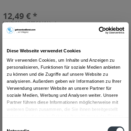
12,49 € *
Inhalt:
6 Liter (2,08 € * / 1 Liter)
inkl. MwSt.
zzgl. Lieferkosten
Vorrätig
MEHRWEG
Diese Webseite verwendet Cookies
+5,10 € Pfand
Wir verwenden Cookies, um Inhalte und Anzeigen zu
In den
Warenkorb
personalisieren, Funktionen für soziale Medien anbieten
Hinzugefügt
zu können und die Zugriffe auf unsere Website zu
analysieren. Außerdem geben wir Informationen zu Ihrer
Artikel-Nr.:
11324
Verwendung unserer Website an unsere Partner für
soziale Medien, Werbung und Analysen weiter. Unsere
Beschreibung
Partner führen diese Informationen möglicherweise mit
"ViO Still ist ein natürliches Mineralwasser ohne
weiteren Daten zusammen, die Sie ihnen bereitgestellt
Kohlensäure und dem besonders weichen...
mehr
haben oder die sie im Rahmen Ihrer Nutzung der Dienste
gesammelt haben.
Einwilligungsauswahl
Zutaten und Allergene
Notwendig