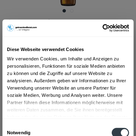
ab 19,19 € *
Inhalt:
10 Liter (1,92 € * / 1 Liter)
inkl. MwSt.
ggf. zzgl. Erschwerniszuschlag
Vorrätig
MEHRWEG
Diese Webseite verwendet Cookies
Wir verwenden Cookies, um Inhalte und Anzeigen zu
+4,50 € Pfand
personalisieren, Funktionen für soziale Medien anbieten
zu können und die Zugriffe auf unsere Website zu
In den
Warenkorb
analysieren. Außerdem geben wir Informationen zu Ihrer
Verwendung unserer Website an unsere Partner für
Artikel-Nr.:
14651
soziale Medien, Werbung und Analysen weiter. Unsere
Verfügbar in:
Partner führen diese Informationen möglicherweise mit
weiteren Daten zusammen, die Sie ihnen bereitgestellt
Beschreibung
haben oder die sie im Rahmen Ihrer Nutzung der Dienste
Anlässlich des 125-jährigen Dinkelacker Jubiläums haben
gesammelt haben.
Einwilligungsauswahl
wir dieses naturtrübe Bier erstmalig...
mehr
Notwendig