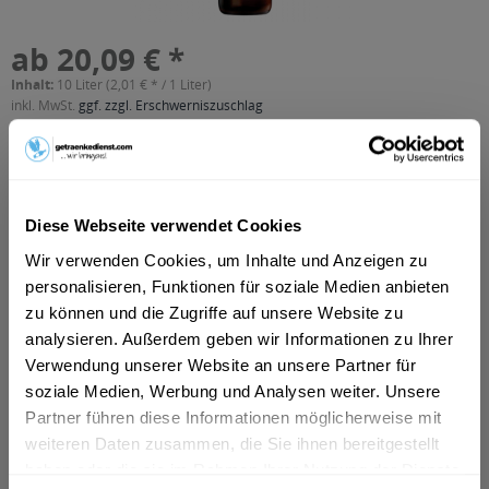
ab 20,09 € *
Inhalt:
10 Liter (2,01 € * / 1 Liter)
inkl. MwSt.
ggf. zzgl. Erschwerniszuschlag
Vorrätig
MEHRWEG
+3,10 € Pfand
Diese Webseite verwendet Cookies
In den
Warenkorb
Wir verwenden Cookies, um Inhalte und Anzeigen zu
personalisieren, Funktionen für soziale Medien anbieten
Artikel-Nr.:
20130
zu können und die Zugriffe auf unsere Website zu
Verfügbar in:
analysieren. Außerdem geben wir Informationen zu Ihrer
Frankfurt am Main
,
Hanau
,
Oberursel
,
Dreieich
,
Maintal
,
Neu-
Verwendung unserer Website an unsere Partner für
Isenburg
,
Bad Vilbel
,
Eschborn
,
Bruchköbel
,
Erlensee
,
Hammersbach
,
Langenselbold
,
Neuberg
,
Offenbach
,
soziale Medien, Werbung und Analysen weiter. Unsere
Rodenbach
,
Steinbach (Taunus)
Partner führen diese Informationen möglicherweise mit
weiteren Daten zusammen, die Sie ihnen bereitgestellt
Beschreibung
haben oder die sie im Rahmen Ihrer Nutzung der Dienste