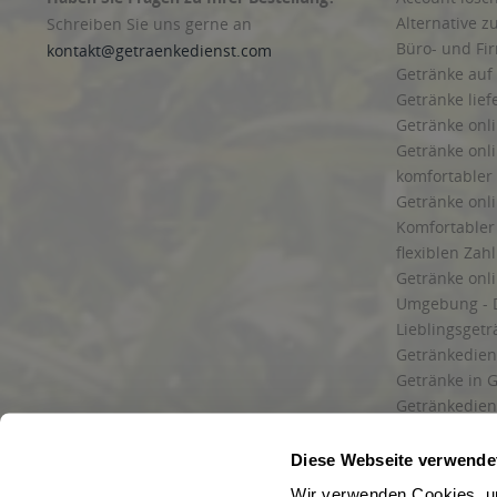
Alternative z
Schreiben Sie uns gerne an
Büro- und F
kontakt@getraenkedienst.com
Getränke auf
Getränke lief
Getränke onli
Getränke onli
komfortabler 
Getränke onli
Komfortabler 
flexiblen Zah
Getränke onl
Umgebung - 
Lieblingsget
Getränkediens
Getränke in G
Getränkedien
zuverlässige
und Umgebu
Diese Webseite verwende
Getränkeliefe
Wir verwenden Cookies, um