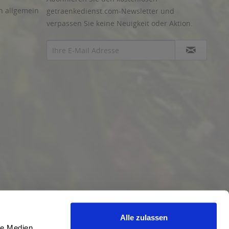
n allgemein
getraenkedienst.com-Newsletter und
verpassen Sie keine Neuigkeit oder Aktion.
Alle zulassen
le Medien