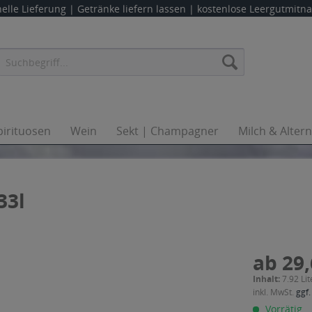
elle Lieferung |
Getränke liefern lassen
| kostenlose Leergutmit
pirituosen
Wein
Sekt | Champagner
Milch & Alter
33l
ab 29,
Inhalt:
7.92 Lit
inkl. MwSt.
ggf.
Vorrätig