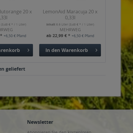
utorange 20 x
LemonAid Maracuja 20 x
,33l
0,33l
r
(3,48 € * / 1 Liter)
Inhalt
6.6 Liter
(3,48 € * / 1 Liter)
HRWEG
MEHRWEG
 *
ab 22,99 € *
+6,50 € Pfand
+6,50 € Pfand
renkorb
In den
Warenkorb
n geliefert
Newsletter
Abonnieren Sie den kostenlosen