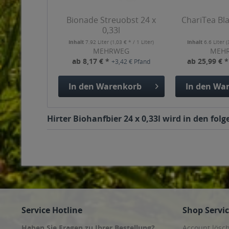
Bionade Streuobst 24 x
ChariTea Bla
0,33l
Inhalt
7.92 Liter
(1,03 € * / 1 Liter)
Inhalt
6.6 Liter
(
MEHRWEG
MEH
ab 8,17 € *
ab 25,99 € 
+3,42 € Pfand
In den
Warenkorb
In den
War
Hirter Biohanfbier 24 x 0,33l wird in den fo
Service Hotline
Shop Servi
Haben Sie Fragen zu Ihrer Bestellung?
Account lösc