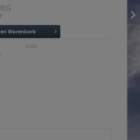
WEG
d
den
Warenkorb
37201
: