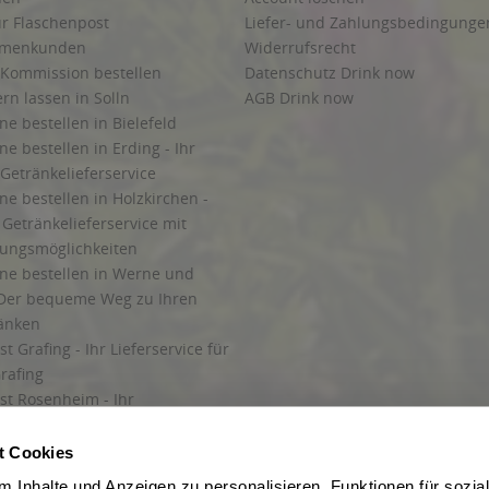
ur Flaschenpost
Liefer- und Zahlungsbedingunge
irmenkunden
Widerrufsrecht
 Kommission bestellen
Datenschutz Drink now
ern lassen in Solln
AGB Drink now
ne bestellen in Bielefeld
ne bestellen in Erding - Ihr
Getränkelieferservice
ne bestellen in Holzkirchen -
Getränkelieferservice mit
lungsmöglichkeiten
ine bestellen in Werne und
Der bequeme Weg zu Ihren
ränken
t Grafing - Ihr Lieferservice für
rafing
st Rosenheim - Ihr
r Getränkeservice in Rosenheim
ng
t Cookies
rung in Starnberg
 Inhalte und Anzeigen zu personalisieren, Funktionen für sozia