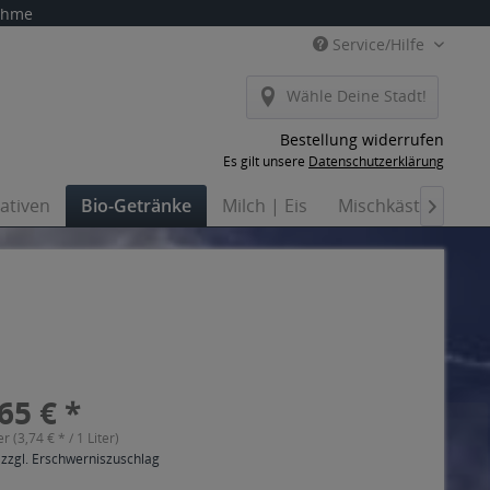
nahme
Service/Hilfe
Wähle Deine Stadt!
Bestellung widerrufen
Es gilt unsere
Datenschutzerklärung
nativen
Bio-Getränke
Milch | Eis
Mischkästen
H

65 € *
er (3,74 € * / 1 Liter)
 zzgl. Erschwerniszuschlag