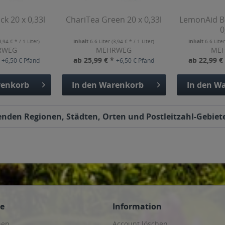
ck 20 x 0,33l
ChariTea Green 20 x 0,33l
LemonAid Bl
0
3,94 € * / 1 Liter)
Inhalt
6.6 Liter
(3,94 € * / 1 Liter)
Inhalt
6.6 Lite
RWEG
MEHRWEG
ME
*
ab 25,99 € *
ab 22,99 €
+6,50 € Pfand
+6,50 € Pfand
enkorb
In den
Warenkorb
In den
Wa
lgenden Regionen, Städten, Orten und Postleitzahl-Gebiete
ce
Information
hen
Account löschen