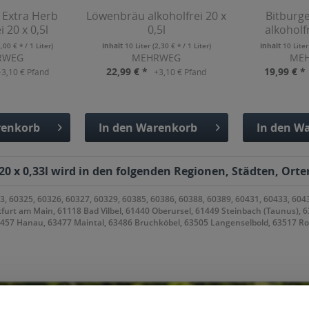
 Extra Herb
Löwenbräu alkoholfrei 20 x
Bitburge
i 20 x 0,5l
0,5l
alkoholfr
2,00 € * / 1 Liter)
Inhalt
10 Liter
(2,30 € * / 1 Liter)
Inhalt
10 Lite
RWEG
MEHRWEG
ME
22,99 € *
19,99 € *
+3,10 € Pfand
+3,10 € Pfand
enkorb
In den
Warenkorb
In den
Wa
fügt
Hinzugefügt
Hinzu
20 x 0,33l wird in den folgenden Regionen, Städten, Orte
3, 60325, 60326, 60327, 60329, 60385, 60386, 60388, 60389, 60431, 60433, 604
kfurt am Main, 61118 Bad Vilbel, 61440 Oberursel, 61449 Steinbach (Taunus), 
63457 Hanau, 63477 Maintal, 63486 Bruchköbel, 63505 Langenselbold, 63517 R