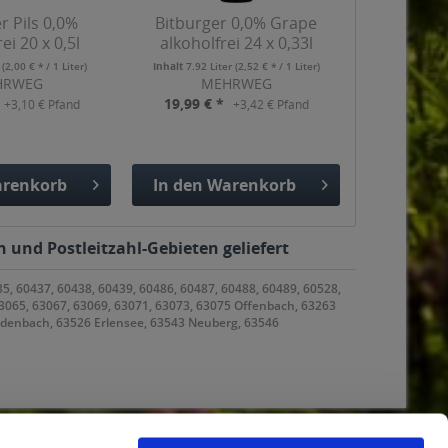
r Pils 0,0%
Bitburger 0,0% Grape
ei 20 x 0,5l
alkoholfrei 24 x 0,33l
r
(2,00 € * / 1 Liter)
Inhalt
7.92 Liter
(2,52 € * / 1 Liter)
HRWEG
MEHRWEG
19,99 € *
+3,10 € Pfand
+3,42 € Pfand
renkorb
In den
Warenkorb
gefügt
Hinzugefügt
n und Postleitzahl-Gebieten geliefert
35, 60437, 60438, 60439, 60486, 60487, 60488, 60489, 60528,
63065, 63067, 63069, 63071, 63073, 63075 Offenbach, 63263
odenbach, 63526 Erlensee, 63543 Neuberg, 63546