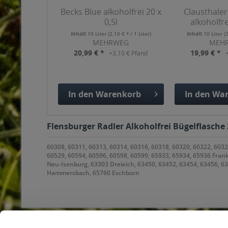
Becks Blue alkoholfrei 20 x
Clausthaler
0,5l
alkoholfre
Inhalt
10 Liter
(2,10 € * / 1 Liter)
Inhalt
10 Liter
(
MEHRWEG
MEH
20,99 € *
19,99 € *
+3,10 € Pfand
In den
Warenkorb
In den
War
Hinzugefügt
Hinzuge
Flensburger Radler Alkoholfrei Bügelflasche 
60308, 60311, 60313, 60314, 60316, 60318, 60320, 60322, 6032
60529, 60594, 60596, 60598, 60599, 65933, 65934, 65936 Fran
Neu-Isenburg, 63303 Dreieich, 63450, 63452, 63454, 63456, 
Hammersbach, 65760 Eschborn