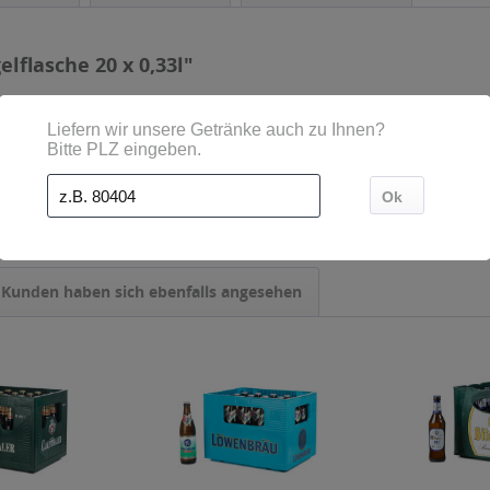
lflasche 20 x 0,33l"
0,33 l
Kunden haben sich ebenfalls angesehen